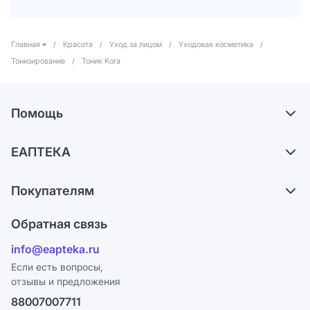
Главная
/
Красота
/
Уход за лицом
/
Уходовая косметика
/
Тонизирование
/
Тоник Kora
Помощь
Доставка
ЕАПТЕКА
Самовывоз из аптек
О компании
Обмен и возврат
Покупателям
Карьера
Что с моим заказом?
Оплата
Поставщики
Обратная связь
Ответы на вопросы
Отзывы
Лицензия
info@eapteka.ru
Блог
Программа СберСпасибо
Реклама на сайте
Если есть вопросы,
отзывы и предложения
Политика конфиденциальности
Ваши товары на ЕАПТЕКЕ
88007007711
Пользовательское соглашение