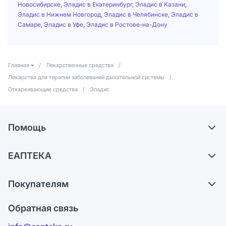
Новосибирске
,
Эладис в Екатеринбург
,
Эладис в Казани
,
Эладис в Нижнем Новгород
,
Эладис в Челябинске
,
Эладис в
Самаре
,
Эладис в Уфе
,
Эладис в Ростове-на-Дону
Главная
/
Лекарственные средства
/
Лекарства для терапии заболеваний дыхательной системы
/
Отхаркивающие средства
/
Эладис
Помощь
Доставка
ЕАПТЕКА
Самовывоз из аптек
О компании
Обмен и возврат
Покупателям
Карьера
Что с моим заказом?
Оплата
Поставщики
Обратная связь
Ответы на вопросы
Отзывы
Лицензия