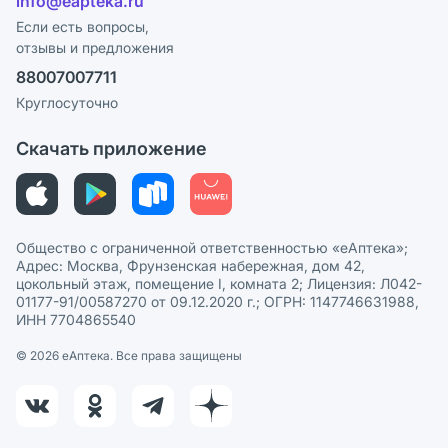
info@eapteka.ru
Блог
Программа СберСпасибо
Реклама на сайте
Если есть вопросы,
отзывы и предложения
Политика конфиденциальности
Ваши товары на ЕАПТЕКЕ
88007007711
Пользовательское соглашение
Сотрудничество для аптек
Круглосуточно
Политика рекомендаций
СМИ о нас
Скачать приложение
Этика и соответствие
Политика в отношении обработки персональных данных
Общество с ограниченной ответственностью «еАптека»;
Адрес: Москва, Фрунзенская набережная, дом 42,
цокольный этаж, помещение I, комната 2; Лицензия: Л042-
01177-91/00587270 от 09.12.2020 г.; ОГРН: 1147746631988,
ИНН 7704865540
© 2026 eАптека. Все права защищены