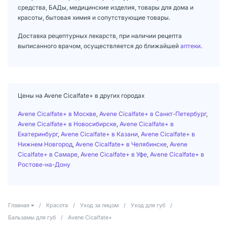
средства, БАДы, медицинские изделия, товары для дома и
красоты, бытовая химия и сопутствующие товары.
Доставка рецептурных лекарств, при наличии рецепта
выписанного врачом, осуществляется до ближайшей
аптеки
.
Цены на Avene Cicalfate+ в других городах
Avene Cicalfate+ в Москве
,
Avene Cicalfate+ в Санкт-Петербург
,
Avene Cicalfate+ в Новосибирске
,
Avene Cicalfate+ в
Екатеринбург
,
Avene Cicalfate+ в Казани
,
Avene Cicalfate+ в
Нижнем Новгород
,
Avene Cicalfate+ в Челябинске
,
Avene
Cicalfate+ в Самаре
,
Avene Cicalfate+ в Уфе
,
Avene Cicalfate+ в
Ростове-на-Дону
Главная
/
Красота
/
Уход за лицом
/
Уход для губ
/
Бальзамы для губ
/
Avene Cicalfate+