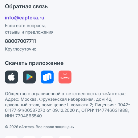
Оплата
Поставщики
Обратная связь
Ответы на вопросы
Отзывы
Лицензия
info@eapteka.ru
Блог
Программа СберСпасибо
Реклама на сайте
Если есть вопросы,
отзывы и предложения
Политика конфиденциальности
Ваши товары на ЕАПТЕКЕ
88007007711
Пользовательское соглашение
Сотрудничество для аптек
Круглосуточно
Политика рекомендаций
СМИ о нас
Скачать приложение
Этика и соответствие
Политика в отношении обработки персональных данных
Общество с ограниченной ответственностью «еАптека»;
Адрес: Москва, Фрунзенская набережная, дом 42,
цокольный этаж, помещение I, комната 2; Лицензия: Л042-
01177-91/00587270 от 09.12.2020 г.; ОГРН: 1147746631988,
ИНН 7704865540
© 2026 eАптека. Все права защищены