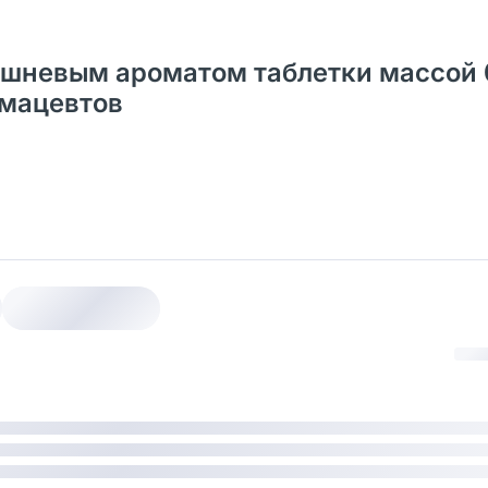
вишневым ароматом таблетки массой 0
рмацевтов