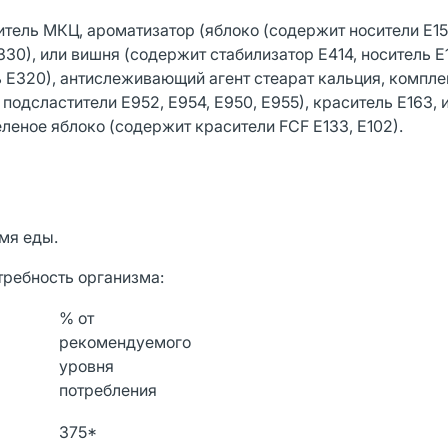
итель МКЦ, ароматизатор (яблоко (содержит носители Е151
30), или вишня (содержит стабилизатор Е414, носитель Е1
ь Е320), антислеживающий агент стеарат кальция, компл
одсластители Е952, Е954, Е950, Е955), краситель Е163, и
леное яблоко (содержит красители FCF Е133, Е102).
емя еды.
ребность организма:
% от
рекомендуемого
уровня
потребления
375*