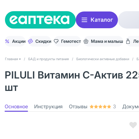
Каталог
Акции
Скидки
Гемотест
Мама и малыш
Ле
Главная
/
БАД и продукты питания
/
Биологически активные добавки
/
Б
PILULI Витамин С-Актив 22
шт
Основное
Инструкция
Отзывы
3
Докум