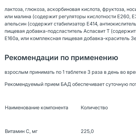
лактоза, глюкоза, аскорбиновая кислота, фруктоза, нос
или малина (содержит регуляторы кислотности Е260, Е3
апельсин (содержит стабилизатор Е414, антиокислител
пищевая добавка-подсластитель Аспасвит Т (содержит п
Е160а, или комплексная пищевая добавка-краситель Зе
Рекомендации по применению
взрослым принимать по 1 таблетке 3 раза в день во вр
Рекомендуемый прием БАД обеспечивает суточную пот
Наименование компонента
Количество
Витамин С, мг
225,0