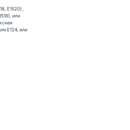
8, Е1520),
518), или
ексная
ли Е124, или