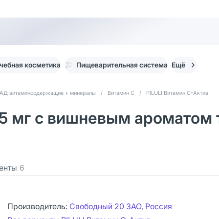
чебная косметика
Пищеварительная система
Ещё
АД витаминсодержащие + минералы
/
Витамин С
/
PILULI Витамин С-Актив
5 мг с вишневым ароматом т
енты
6
Производитель:
Свободный 20 ЗАО, Россия