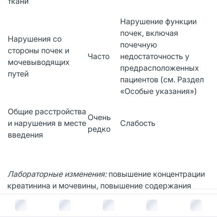
ткани
Нарушение функции
почек, включая
Нарушения со
почечную
стороны почек и
Часто
недостаточность у
мочевыводящих
предрасположенных
путей
пациентов (см. Раздел
«Особые указания»)
Общие расстройства
Очень
и нарушения в месте
Слабость
редко
введения
Лабораторные изменения:
повышение концентрации
креатинина и мочевины, повышение содержания
калия. Рекомендуется контролировать концентрацию
В корзину за
518
руб.
креатинина и содержание калия в сыворотке крови.