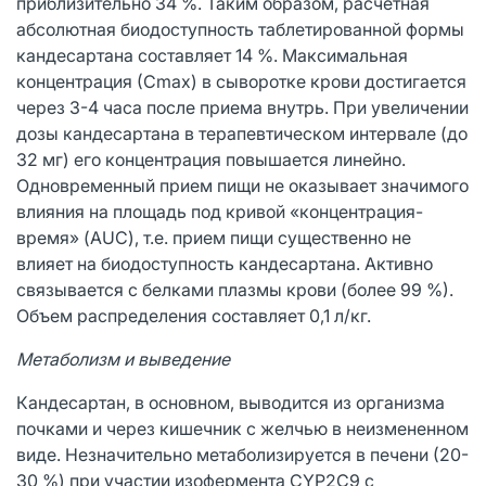
приблизительно 34 %. Таким образом, расчетная
абсолютная биодоступность таблетированной формы
кандесартана составляет 14 %. Максимальная
концентрация (Сmax) в сыворотке крови достигается
через 3-4 часа после приема внутрь. При увеличении
дозы кандесартана в терапевтическом интервале (до
32 мг) его концентрация повышается линейно.
Одновременный прием пищи не оказывает значимого
влияния на площадь под кривой «концентрация-
время» (AUC), т.е. прием пищи существенно не
влияет на биодоступность кандесартана. Активно
связывается с белками плазмы крови (более 99 %).
Объем распределения составляет 0,1 л/кг.
Метаболизм и выведение
Кандесартан, в основном, выводится из организма
почками и через кишечник с желчью в неизмененном
виде. Незначительно метаболизируется в печени (20-
30 %) при участии изофермента CYP2С9 с