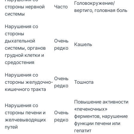
Головокружение/
стороны нервной
Часто
вертиго, головная боль
системы
Нарушения со
стороны
дыхательной
Очень
Кашель
системы, органов
редко
грудной клетки и
средостения
Нарушения со
Очень
стороны желудочно-
Тошнота
редко
кишечного тракта
Повышение активности
Нарушения со
«печеночных»
стороны печени и
Очень
ферментов, нарушение
желчевыводящих
редко
функции печени или
путей
гепатит