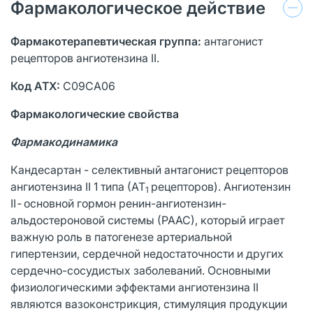
Фармакологическое действие
Фармакотерапевтическая группа:
антагонист
рецепторов ангиотензина II.
Код
ATX
:
C09CA06
Фармакологическ
ие свойства
Фармакодинамика
Кандесартан - селективный антагонист рецепторов
ангиотензина II 1 типа (АТ
рецепторов). Ангиотензин
1
II
-
основной гормон ренин-ангиотензин-
альдостероновой системы (РААС), который играет
важную роль в патогенезе артериальной
гипертензии, сердечной недостаточности и других
сердечно-сосудистых заболеваний. Основными
физиологическими эффектами ангиотензина II
являются вазоконстрикция, стимуляция продукции