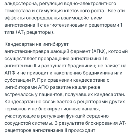
альдостерона, регуляция водно-электролитного
гомеостаза и стимуляция клеточного роста. Все эти
эффекты опосредованы взаимодействием
ангиотензина II с ангиотензиновыми рецепторами 1
типа (АТ
рецепторы).
1
Кандесартан не ингибирует
ангиотензинпревращающий фермент (АПФ), который
осуществляет превращение ангиотензина I в
ангиотензин II и разрушает брадикинин; не влияет на
АПФ и не приводит к накоплению брадикинина или
субстанции Р. При сравнении кандесартана с
ингибиторами АПФ развитие кашля реже
встречалось у пациентов, получавших кандесартан.
Кандесартан не связывается с рецепторами других
гормонов и не блокирует ионные каналы,
участвующие в регуляции функций сердечно-
сосудистой системы. В результате блокирования AT
1
рецепторов ангиотензина II происходит