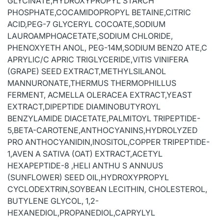
GLYCINATE,HYDROXYPROPYL STARCH
PHOSPHATE,COCAMIDOPROPYL BETAINE,CITRIC
ACID,PEG-7 GLYCERYL COCOATE,SODIUM
LAUROAMPHOACETATE,SODIUM CHLORIDE,
PHENOXYETH ANOL, PEG-14M,SODIUM BENZO ATE,C
APRYLIC/C APRIC TRIGLYCERIDE,VITIS VINIFERA
(GRAPE) SEED EXTRACT,METHYLSILANOL
MANNURONATE,THERMUS THERMOPHILLUS
FERMENT, ACMELLA OLERACEA EXTRACT,YEAST
EXTRACT,DIPEPTIDE DIAMINOBUTYROYL
BENZYLAMIDE DIACETATE,PALMITOYL TRIPEPTIDE-
5,BETA-CAROTENE,ANTHOCYANINS,HYDROLYZED
PRO ANTHOCYANIDIN,INOSITOL,COPPER TRIPEPTIDE-
1,AVEN A SATIVA (OAT) EXTRACT,ACETYL
HEXAPEPTIDE-8 ,HELI ANTHU S ANNUUS
(SUNFLOWER) SEED OIL,HYDROXYPROPYL
CYCLODEXTRIN,SOYBEAN LECITHIN, CHOLESTEROL,
BUTYLENE GLYCOL, 1,2-
HEXANEDIOL,PROPANEDIOL,CAPRYLYL