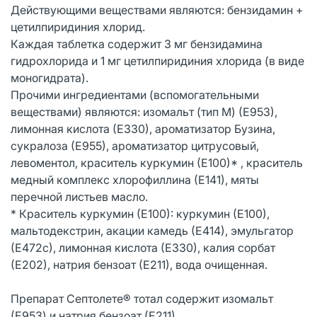
Действующими веществами являются: бензидамин +
цетилпиридиния хлорид.
Каждая таблетка содержит 3 мг бензидамина
гидрохлорида и 1 мг цетилпиридиния хлорида (в виде
моногидрата).
Прочими ингредиентами (вспомогательными
веществами) являются: изомальт (тип М) (Е953),
лимонная кислота (Е330), ароматизатор Бузина,
сукралоза (Е955), ароматизатор цитрусовый,
левоментол, краситель куркумин (Е100)* , краситель
медный комплекс хлорофиллина (Е141), мяты
перечной листьев масло.
* Краситель куркумин (Е100): куркумин (Е100),
мальтодекстрин, акации камедь (Е414), эмульгатор
(Е472с), лимонная кислота (Е330), калия сорбат
(Е202), натрия бензоат (Е211), вода очищенная.
Препарат Септолете® тотал содержит изомальт
(Е953) и натрия бензоат (Е211).