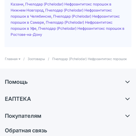
Казани
,
Пчелодар (Pchelodar) Нефроантитокс порошок в
Нижнем Новгород
,
Пчелодар (Pchelodar) Нефроантитокс
порошок в Челябинске
,
Пчелодар (Pchelodar) Нефроантитокс
порошок в Самаре
,
Пчелодар (Pchelodar) Нефроантитокс
порошок в Уфе
,
Пчелодар (Pchelodar) Нефроантитокс порошок в
Ростове-на-Дону
Главная
/
Зоотовары
/
Пчелодар (Pchelodar) Нефроантитокс порошок
Помощь
Доставка
ЕАПТЕКА
Самовывоз из аптек
О компании
Обмен и возврат
Покупателям
Карьера
Что с моим заказом?
Оплата
Поставщики
Обратная связь
Ответы на вопросы
Отзывы