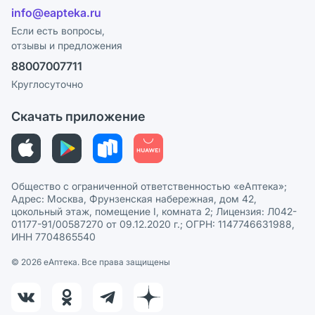
Лицензия
info@eapteka.ru
Блог
Программа СберСпасибо
Реклама на сайте
Если есть вопросы,
отзывы и предложения
Политика конфиденциальности
Ваши товары на ЕАПТЕКЕ
88007007711
Пользовательское соглашение
Сотрудничество для аптек
Круглосуточно
Политика рекомендаций
СМИ о нас
Скачать приложение
Этика и соответствие
Политика в отношении обработки персональных данных
Общество с ограниченной ответственностью «еАптека»;
Адрес: Москва, Фрунзенская набережная, дом 42,
цокольный этаж, помещение I, комната 2; Лицензия: Л042-
01177-91/00587270 от 09.12.2020 г.; ОГРН: 1147746631988,
ИНН 7704865540
© 2026 eАптека. Все права защищены