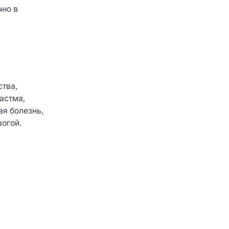
чно в
тва,
астма,
я болезнь,
вогой.