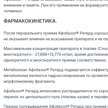
внимания и память. При его применении не формируетс
«отмены».
ФАРМАКОКИНЕТИКА.
После перорального приема Афобазол® Ретард хорошо
не оказывает влияния на всасывание препарата и на 
Максимальная концентрация препарата в плазме (Сmax)
многократного - 27,668+13,770 нг/мл; время достижения
однократного и многократного приема соответственно.
Метаболизм: Афобазол® Ретард подвергается «эффект
метаболизма являются гидроксилирование по ароматич
морфолиновому фрагменту.
Афобазол® Ретард интенсивно распределяется по хоро
перенос из центрального пула (плазмы крови) в периф
Период полувыведения Афобазол® Ретард при приеме вн