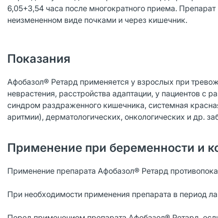
6,05+3,54 часа после многократного приема. Препарат
неизмененном виде почками и через кишечник.
Показания
Афобазол® Ретард применяется у взрослых при тревож
неврастения, расстройства адаптации, у пациентов с 
синдром раздраженного кишечника, системная красная
аритмии), дерматологических, онкологических и др. за
Применение при беременности и к
Применение препарата Афобазол® Ретард противопока
При необходимости применения препарата в период ла
Перед применением препарата Афобазол® Ретард, если