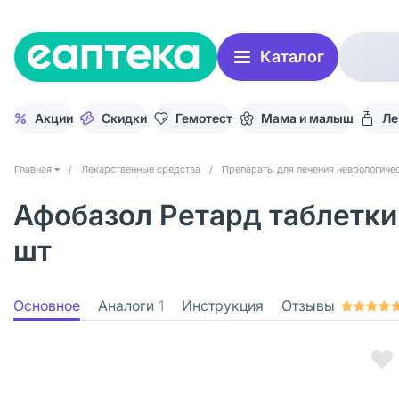
Каталог
Акции
Скидки
Гемотест
Мама и малыш
Ле
Главная
/
Лекарственные средства
/
Препараты для лечения неврологичес
Афобазол Ретард таблетки
шт
Основное
Аналоги
1
Инструкция
Отзывы