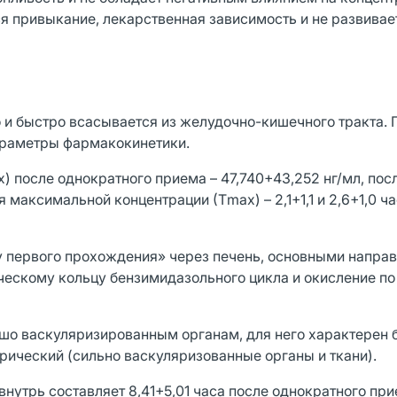
я привыкание, лекарственная зависимость и не развива
 и быстро всасывается из желудочно-кишечного тракта.
параметры фармакокинетики.
 после однократного приема – 47,740+43,252 нг/мл, пос
 максимальной концентрации (Тmax) – 2,1+1,1 и 2,6+1,0 ч
у первого прохождения» через печень, основными напра
ескому кольцу бензимидазольного цикла и окисление по
шо васкуляризированным органам, для него характерен
ерический (сильно васкуляризованные органы и ткани).
утрь составляет 8,41+5,01 часа после однократного при