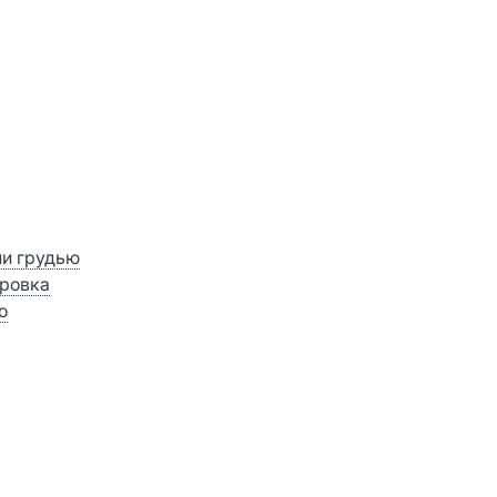
ии грудью
ровка
о