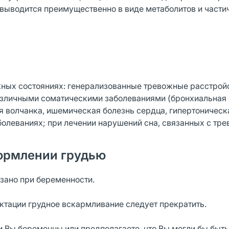
 выводится преимущественно в виде метаболитов и части
ных состояниях: генерализованные тревожные расстройс
различными соматическими заболеваниями (бронхиальная 
 волчанка, ишемическая болезнь сердца, гипертоническа
болеваниях; при лечении нарушений сна, связанных с тре
ормлении грудью
зано при беременности.
ктации грудное вскармливание следует прекратить.
 Вы беременны или предполагаете, что Вы могли бы быть