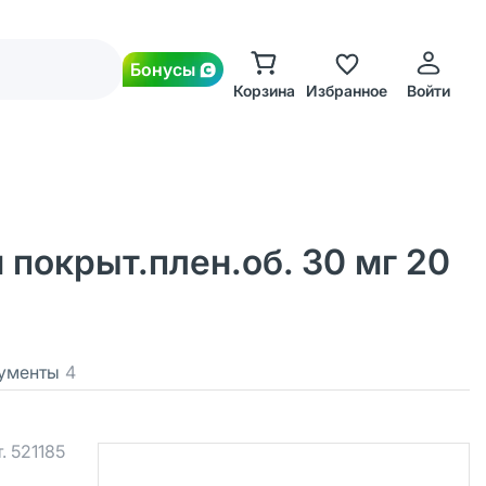
Бонусы
Корзина
Избранное
Войти
покрыт.плен.об. 30 мг 20
ументы
4
т.
521185