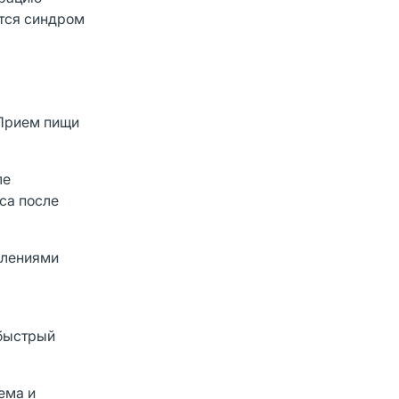
ется синдром
 Прием пищи
ле
аса после
влениями
 быстрый
ема и