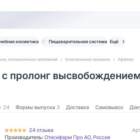
чебная косметика
Пищеварительная система
Ещё
ких, психиатрических заболеваний
/
Успокоительные препараты
/
Афобазол
 с пролонг высвобождением 
24
Формы выпуска
3
Доставка
Самовывоз
Док
24 отзыва
Ар
Производитель:
Отисифарм Про АО, Россия