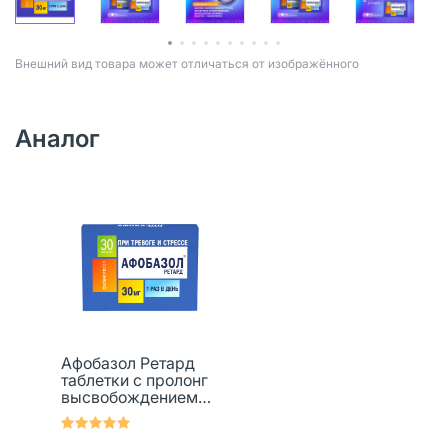
Bнешний вид товара может отличаться от изображённого
Аналог
Афобазол Ретард
таблетки с пролонг
высвобождением
покрыт.плен.об. 30
мг 30 шт