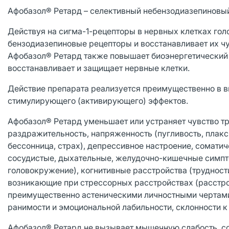
Афобазол® Ретард – селективный небензодиазепиновый
Действуя на сигма-1-рецепторы в нервных клетках гол
бензодиазепиновые рецепторы и восстанавливает их ч
Афобазол® Ретард также повышает биоэнергетический 
восстанавливает и защищает нервные клетки.
Действие препарата реализуется преимущественно в ви
стимулирующего (активирующего) эффектов.
Афобазол® Ретард уменьшает или устраняет чувство тре
раздражительность, напряженность (пугливость, плакс
бессонница, страх), депрессивное настроение, сомати
сосудистые, дыхательные, желудочно-кишечные симптом
головокружение), когнитивные расстройства (трудности
возникающие при стрессорных расстройствах (расстрой
преимущественно астеническими личностными чертами
ранимости и эмоциональной лабильности, склонности 
Афобазол® Ретард не вызывает мышечную слабость, со