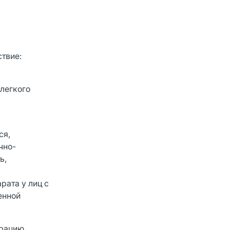
твие:
легкого
ся,
чно-
ь,
рата у лиц с
енной
трацию