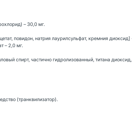
охлорид) – 30,0 мг.
тат, повидон, натрия лаурилсульфат, кремния диоксид] -
т – 2,0 мг.
иловый спирт, частично гидролизованный, титана диоксид
едство (транквилизатор).