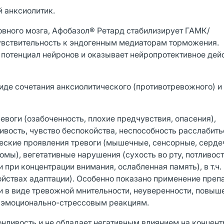
 анксиолитик.
овного мозга, Афобазол® Ретард стабилизирует ГАМК/
увствительность к эндогенным медиаторам торможения.
потенциал нейронов и оказывает нейропротективное дейс
де сочетания анксиолитического (противотревожного) и 
воги (озабоченность, плохие предчувствия, опасения),
ивость, чувство беспокойства, неспособность расслабить
ческие проявления тревоги (мышечные, сенсорные, серде
ы), вегетативные нарушения (сухость во рту, потливост
 при концентрации внимания, ослабленная память), в т.ч.
ствах адаптации). Особенно показано применение препа
 в виде тревожной мнительности, неуверенности, повыш
к эмоционально-стрессовым реакциям.
нливость и не обладает негативным влиянием на концен