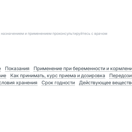
д назначением и применением проконсультируйтесь с врачом
е
Показания
Применение при беременности и кормлен
вие
Как принимать, курс приема и дозировка
Передози
словия хранения
Срок годности
Действующее веществ