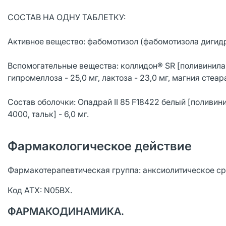
СОСТАВ НА ОДНУ ТАБЛЕТКУ:
Активное вещество: фабомотизол (фабомотизола дигидр
Вспомогательные вещества: коллидон® SR [поливинилаце
гипромеллоза - 25,0 мг, лактоза - 23,0 мг, магния стеара
Состав оболочки: Опадрай II 85 F18422 белый [поливин
4000, тальк] - 6,0 мг.
Фармакологическое действие
Фармакотерапевтическая группа: анксиолитическое ср
Код АТХ: N05BX.
ФАРМАКОДИНАМИКА.