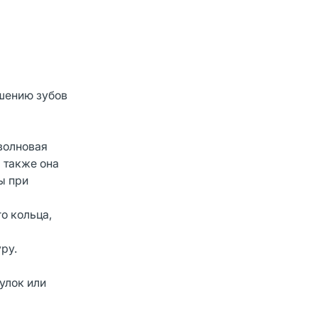
ушению зубов
волновая
 также она
ы при
о кольца,
ру.
улок или