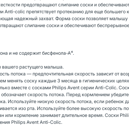
жесткости предотвращают слипание соски и обеспечиваю
 Anti-colic препятствует протеканию для еще большего 
ающая надежный захват. Форма соски позволяет малышу
дотвращают слипание соски и обеспечивают беспрерывно
кона и не содержит бисфенола-А⁴.
ия вашего растущего малыша.
рость потока — предпочтительная скорость зависит от воз
м менять соску каждые 3 месяца в гигиенических целях
лько вместе с сосками Philips Avent серии Anti-Colic. Соск
о обозначает скорость потока. Перед кормлением убедите
а. Используйте низкую скорость потока, если ребенок да
ивается изо рта. Используйте более высокую скорость по
н или кормление занимает длительное время. Соски Phili
ия Philips Avent Anti-Colic.