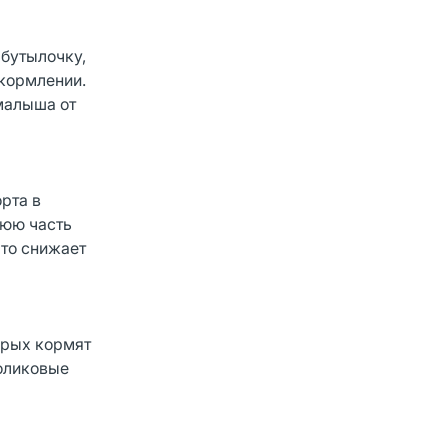
 бутылочку,
 кормлении.
 малыша от
рта в
нюю часть
что снижает
торых кормят
коликовые