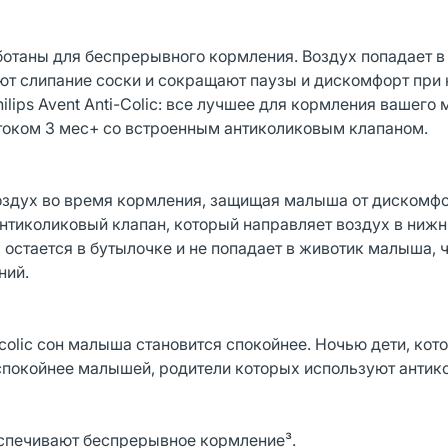
ботаны для беспрерывного кормления. Воздух попадает в
ют слипание соски и сокращают паузы и дискомфорт при
ilips Avent Anti-Colic: все лучшее для кормления вашего
отоком 3 мес+ со встроенным антиколиковым клапаном.
 воздух во время кормления, защищая малыша от дискомфо
антиколиковый клапан, который направляет воздух в ниж
 остается в бутылочке и не попадает в животик малыша, 
ний.
-colic сон малыша становится спокойнее. Ночью дети, ко
 % спокойнее малышей, родители которых используют анти
еспечивают беспрерывное кормление³.