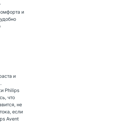
т
комфорта и
 удобно
е
раста и
.
и Philips
сь, что
вится, не
тока, если
ps Avent