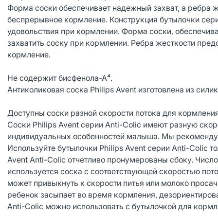
Форма соски обеспечивает надежный захват, а ребра 
беспрерывное кормление. Конструкция бутылочки серии
удовольствия при кормлении. Форма соски, обеспечив
захватить соску при кормлении. Ребра жесткости пре
кормление.
Не содержит бисфенола-А⁴.
Антиколиковая соска Philips Avent изготовлена из сили
Доступны соски разной скорости потока для кормлен
Соски Philips Avent серии Anti-Colic имеют разную ско
индивидуальных особенностей малыша. Мы рекомендуе
Используйте бутылочки Philips Avent серии Anti-Colic то
Avent Anti-Colic отчетливо пронумерованы сбоку. Числ
используется соска с соответствующей скоростью поток
может привыкнуть к скорости питья или молоко просач
ребенок засыпает во время кормления, дезориентирова
Anti-Colic можно использовать с бутылочкой для кормлен