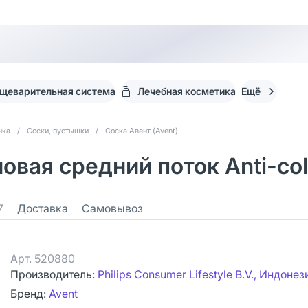
щеварительная система
Лечебная косметика
Ещё
нка
/
Соски, пустышки
/
Соска Авент (Avent)
новая средний поток Anti-co
7
Доставка
Самовывоз
Арт.
520880
Производитель:
Philips Consumer Lifestyle B.V., Индонез
Бренд:
Avent