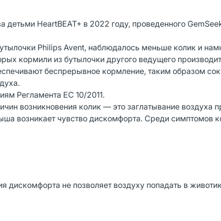
за детьми HeartBEAT+ в 2022 году, проведенного GemSeek
бутылочки Philips Avent, наблюдалось меньше колик и на
орых кормили из бутылочки другого ведущего производи
беспечивают беспрерывное кормление, таким образом со
здуха.
иям Регламента ЕС 10/2011.
причин возникновения колик — это заглатывание воздуха п
лыша возникает чувство дискомфорта. Среди симптомов к
ия дискомфорта не позволяет воздуху попадать в животи