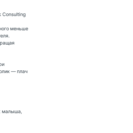
 Consulting
много меньше
теля.
кращая
ри
олик — плач
к малыша,