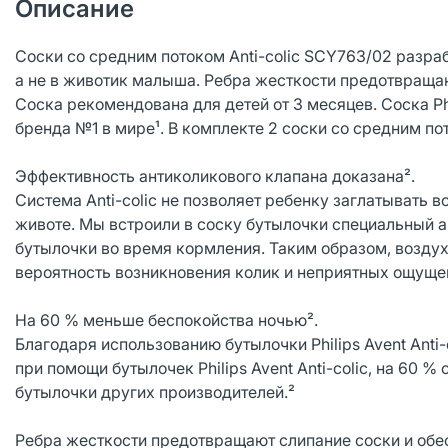
Описание
Соски со средним потоком Anti-colic SCY763/02 разра
а не в животик малыша. Ребра жесткости предотвраща
Соска рекомендована для детей от 3 месяцев. Соска Ph
бренда №1 в мире¹. В комплекте 2 соски со средним п
Эффективность антиколикового клапана доказана².
Система Anti-colic не позволяет ребенку заглатывать
животе. Мы встроили в соску бутылочки специальный 
бутылочки во время кормления. Таким образом, воздух
вероятность возникновения колик и неприятных ощуще
На 60 % меньше беспокойства ночью².
Благодаря использованию бутылочки Philips Avent Anti
при помощи бутылочек Philips Avent Anti-colic, на 60
бутылочки других производителей.²
Ребра жесткости предотвращают слипание соски и об