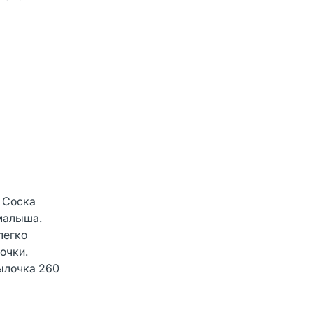
. Соска
 малыша.
легко
очки.
тылочка 260