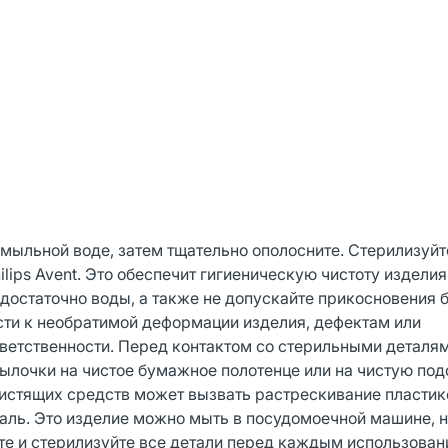
й мыльной воде, затем тщательно ополосните. Стерилизуйт
lips Avent. Это обеспечит гигиеническую чистоту изделия
 достаточно воды, а также не допускайте прикосновения 
ести к необратимой деформации изделия, дефектам или
ответственности. Перед контактом со стерильными деталя
тылочки на чистое бумажное полотенце или на чистую под
чистящих средств может вызвать растрескивание пласти
таль. Это изделие можно мыть в посудомоечной машине, 
те и стерилизуйте все детали перед каждым использован