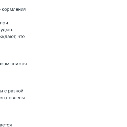
о кормления
 при
рудью.
рждают, что
разом снижая
ы с разной
изготовлены
дается