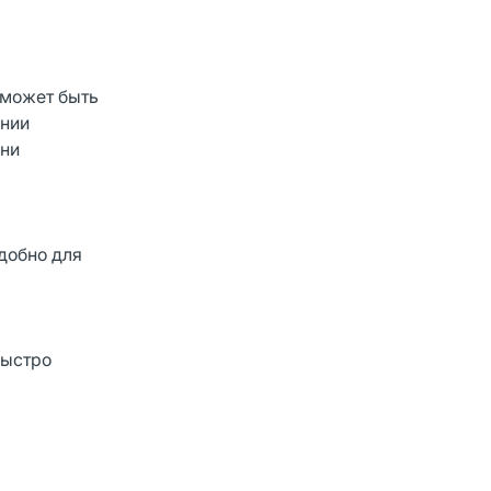
 может быть
ании
они
добно для
быстро