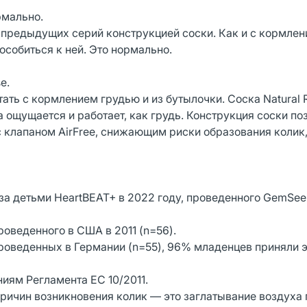
ормально.
от предыдущих серий конструкцией соски. Как и с кормле
особиться к ней. Это нормально.
e.
тать c кормлением грудью и из бутылочки. Соска Natural 
 ощущается и работает, как грудь. Конструкция соски по
клапаном AirFree, снижающим риски образования колик,
за детьми HeartBEAT+ в 2022 году, проведенного GemSeek
роведенного в США в 2011 (n=56).
проведенных в Германии (n=55), 96% младенцев приняли 
ниям Регламента ЕС 10/2011.
 причин возникновения колик — это заглатывание воздуха