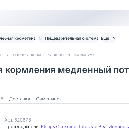
чебная косметика
Пищеварительная система
Ещё
нка
/
Детские бутылочки
/
Бутылочка для кормления Avent
ля кормления медленный пото
15
Доставка
Самовывоз
Арт.
520875
Производитель:
Philips Consumer Lifestyle B.V., Индонез