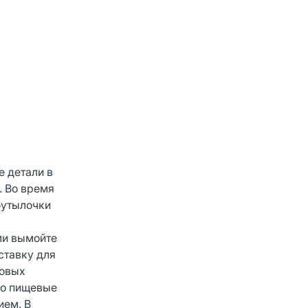
е детали в
. Во время
бутылочки
ми вымойте
ставку для
ковых
но пищевые
ием. В