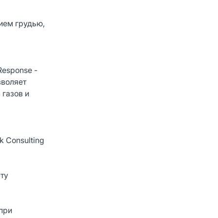
нием грудью,
Response -
зволяет
 газов и
 Consulting
эту
 при