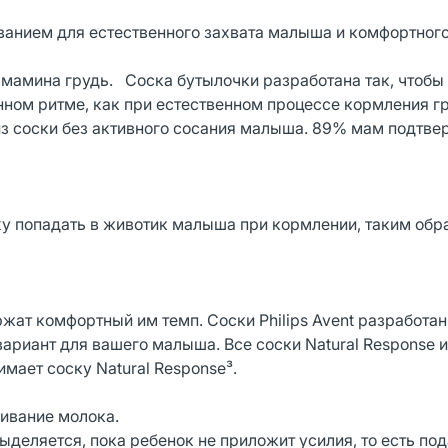
ванием для естественного захвата малыша и комфортног
к мамина грудь. Соска бутылочки разработана так, чтобы
нном ритме, как при естественном процессе кормления г
из соски без активного сосания малыша. 89% мам подтве
ху попадать в животик малыша при кормлении, таким об
жат комфортный им темп. Соски Philips Avent разработан
вариант для вашего малыша. Все соски Natural Response 
имает соску Natural Response³.
ливание молока.
деляется, пока ребенок не приложит усилия, то есть по