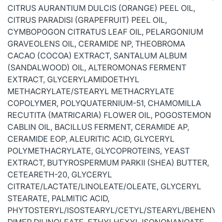
CITRUS AURANTIUM DULCIS (ORANGE) PEEL OIL,
CITRUS PARADISI (GRAPEFRUIT) PEEL OIL,
CYMBOPOGON CITRATUS LEAF OIL, PELARGONIUM
GRAVEOLENS OIL, CERAMIDE NP, THEOBROMA
CACAO (COCOA) EXTRACT, SANTALUM ALBUM
(SANDALWOOD) OIL, ALTEROMONAS FERMENT
EXTRACT, GLYCERYLAMIDOETHYL
METHACRYLATE/STEARYL METHACRYLATE
COPOLYMER, POLYQUATERNIUM-51, CHAMOMILLA
RECUTITA (MATRICARIA) FLOWER OIL, POGOSTEMON
CABLIN OIL, BACILLUS FERMENT, CERAMIDE AP,
CERAMIDE EOP, ALEURITIC ACID, GLYCERYL
POLYMETHACRYLATE, GLYCOPROTEINS, YEAST
EXTRACT, BUTYROSPERMUM PARKII (SHEA) BUTTER,
CETEARETH-20, GLYCERYL
CITRATE/LACTATE/LINOLEATE/OLEATE, GLYCERYL
STEARATE, PALMITIC ACID,
PHYTOSTERYL/ISOSTEARYL/CETYL/STEARYL/BEHENYL
DIMER DILINOLEATE, ETHYLHEXYL ISONONANOATE,