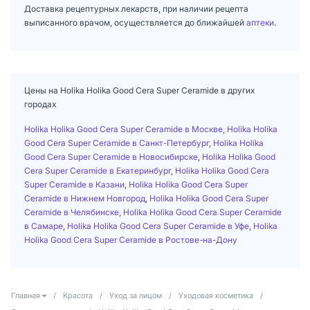
Доставка рецептурных лекарств, при наличии рецепта
выписанного врачом, осуществляется до ближайшей
аптеки
.
Цены на Holika Holika Good Cera Super Ceramide в других
городах
Holika Holika Good Cera Super Ceramide в Москве
,
Holika Holika
Good Cera Super Ceramide в Санкт-Петербург
,
Holika Holika
Good Cera Super Ceramide в Новосибирске
,
Holika Holika Good
Cera Super Ceramide в Екатеринбург
,
Holika Holika Good Cera
Super Ceramide в Казани
,
Holika Holika Good Cera Super
Ceramide в Нижнем Новгород
,
Holika Holika Good Cera Super
Ceramide в Челябинске
,
Holika Holika Good Cera Super Ceramide
в Самаре
,
Holika Holika Good Cera Super Ceramide в Уфе
,
Holika
Holika Good Cera Super Ceramide в Ростове-на-Дону
Главная
/
Красота
/
Уход за лицом
/
Уходовая косметика
/