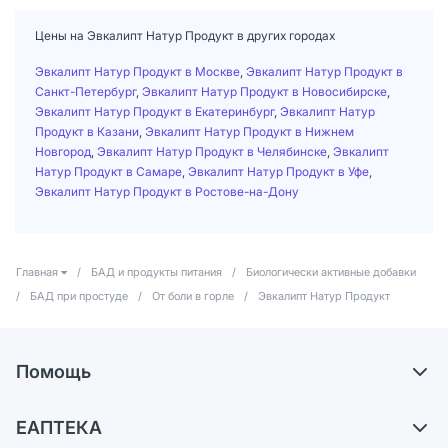
Цены на Эвкалипт Натур Продукт в других городах
Эвкалипт Натур Продукт в Москве
,
Эвкалипт Натур Продукт в
Санкт-Петербург
,
Эвкалипт Натур Продукт в Новосибирске
,
Эвкалипт Натур Продукт в Екатеринбург
,
Эвкалипт Натур
Продукт в Казани
,
Эвкалипт Натур Продукт в Нижнем
Новгород
,
Эвкалипт Натур Продукт в Челябинске
,
Эвкалипт
Натур Продукт в Самаре
,
Эвкалипт Натур Продукт в Уфе
,
Эвкалипт Натур Продукт в Ростове-на-Дону
Главная
/
БАД и продукты питания
/
Биологически активные добавки
/
БАД при простуде
/
От боли в горле
/
Эвкалипт Натур Продукт
Помощь
Доставка
ЕАПТЕКА
Самовывоз из аптек