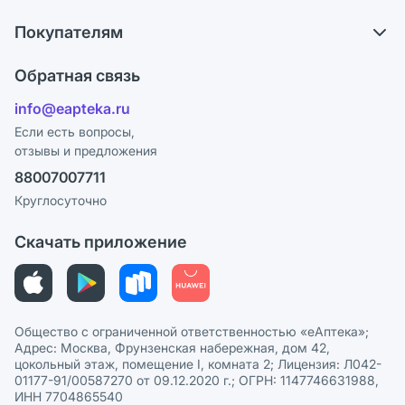
О компании
Обмен и возврат
Покупателям
Карьера
Что с моим заказом?
Оплата
Поставщики
Обратная связь
Ответы на вопросы
Отзывы
Лицензия
info@eapteka.ru
Блог
Программа СберСпасибо
Реклама на сайте
Если есть вопросы,
отзывы и предложения
Политика конфиденциальности
Ваши товары на ЕАПТЕКЕ
88007007711
Пользовательское соглашение
Сотрудничество для аптек
Круглосуточно
Политика рекомендаций
СМИ о нас
Скачать приложение
Этика и соответствие
Политика в отношении обработки персональных данных
Общество с ограниченной ответственностью «еАптека»;
Адрес: Москва, Фрунзенская набережная, дом 42,
цокольный этаж, помещение I, комната 2; Лицензия: Л042-
01177-91/00587270 от 09.12.2020 г.; ОГРН: 1147746631988,
ИНН 7704865540