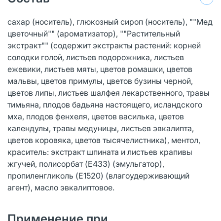
сахар (носитель), глюкозный сироп (носитель), ""Мед
цветочный"" (ароматизатор), ""Растительный
экстракт"" (содержит экстракты растений: корней
солодки голой, листьев подорожника, листьев
ежевики, листьев мяты, цветов ромашки, цветов
мальвы, цветов примулы, цветов бузины черной,
цветов липы, листьев шалфея лекарственного, травы
тимьяна, плодов бадьяна настоящего, исландского
мха, плодов фенхеля, цветов василька, цветов
календулы, травы медуницы, листьев эвкалипта,
цветов коровяка, цветов тысячелистника), ментол,
краситель: экстракт шпината и листьев крапивы
жгучей, полисорбат (E433) (эмульгатор),
пропиленгликоль (E1520) (влагоудерживающий
агент), масло эвкалиптовое.
Применение при