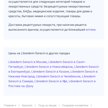
осуществляется для следующих категорий товаров и
лекарственных средств: безрецептурные лекарственные
средства, БАДы, медицинские изделия, товары для дома и
красоты, бытовая химия и сопутствующие товары.
Доставка рецептурных лекарств, при наличии рецепта
выписанного врачом, осуществляется до ближайшей
аптеки
.
Цены на Librederm Seracin в других городах
Librederm Seracin в Москве
,
Librederm Seracin в Санкт-
Петербург
,
Librederm Seracin в Новосибирске
,
Librederm Seracin
в Екатеринбург
,
Librederm Seracin в Казани
,
Librederm Seracin в
Нижнем Новгород
,
Librederm Seracin в Челябинске
,
Librederm
Seracin в Самаре
,
Librederm Seracin в Уфе
,
Librederm Seracin в
Ростове-на-Дону
Главная
/
Красота
/
Уход за лицом
/
Уходовая косметика
/