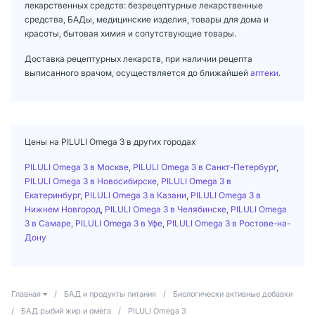
лекарственных средств: безрецептурные лекарственные
средства, БАДы, медицинские изделия, товары для дома и
красоты, бытовая химия и сопутствующие товары.
Доставка рецептурных лекарств, при наличии рецепта
выписанного врачом, осуществляется до ближайшей
аптеки
.
Цены на PILULI Omega 3 в других городах
PILULI Omega 3 в Москве
,
PILULI Omega 3 в Санкт-Петербург
,
PILULI Omega 3 в Новосибирске
,
PILULI Omega 3 в
Екатеринбург
,
PILULI Omega 3 в Казани
,
PILULI Omega 3 в
Нижнем Новгород
,
PILULI Omega 3 в Челябинске
,
PILULI Omega
3 в Самаре
,
PILULI Omega 3 в Уфе
,
PILULI Omega 3 в Ростове-на-
Дону
Главная
/
БАД и продукты питания
/
Биологически активные добавки
/
БАД рыбий жир и омега
/
PILULI Omega 3