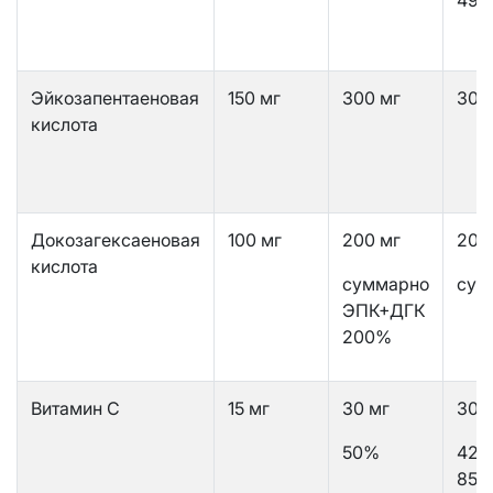
Эйкозапентаеновая
150 мг
300 мг
300
кислота
Докозагексаеновая
100 мг
200 мг
200
кислота
суммарно
сум
ЭПК+ДГК
200%
Витамин С
15 мг
30 мг
30-
50%
42,9
85,