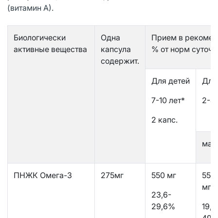
(витамин А).
Биологически
Одна
Прием в рекоменд
активные вещества
капсула
% от норм суточн
содержит.
Для детей
Для 
7-10 лет*
2-4 
2 капс.
мал
ПНЖК Омега-3
275мг
550 мг
550
мг
23,6-
29,6%
19,8
49,