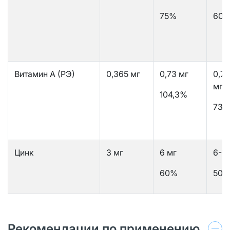
75%
60-
Витамин А (РЭ)
0,365 мг
0,73 мг
0,73
мг
104,3%
73-
Цинк
3 мг
6 мг
6-12
60%
50-
Рекомендации по применению