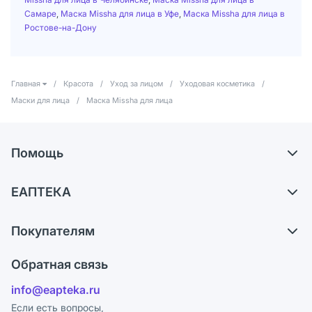
Самаре
,
Маска Missha для лица в Уфе
,
Маска Missha для лица в
Ростове-на-Дону
Главная
/
Красота
/
Уход за лицом
/
Уходовая косметика
/
Маски для лица
/
Маска Missha для лица
Помощь
Доставка
ЕАПТЕКА
Самовывоз из аптек
О компании
Обмен и возврат
Покупателям
Карьера
Что с моим заказом?
Оплата
Поставщики
Обратная связь
Ответы на вопросы
Отзывы
Лицензия
info@eapteka.ru
Блог
Программа СберСпасибо
Реклама на сайте
Если есть вопросы,