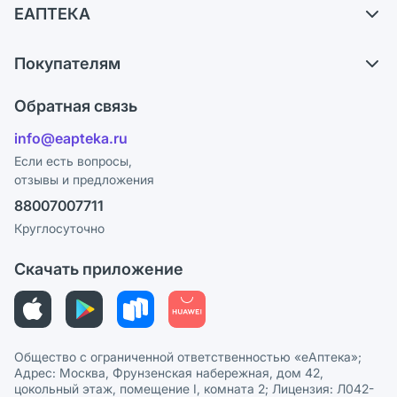
ЕАПТЕКА
Самовывоз из аптек
О компании
Обмен и возврат
Покупателям
Карьера
Что с моим заказом?
Оплата
Поставщики
Обратная связь
Ответы на вопросы
Отзывы
Лицензия
info@eapteka.ru
Блог
Программа СберСпасибо
Реклама на сайте
Если есть вопросы,
отзывы и предложения
Политика конфиденциальности
Ваши товары на ЕАПТЕКЕ
88007007711
Пользовательское соглашение
Сотрудничество для аптек
Круглосуточно
Политика рекомендаций
СМИ о нас
Скачать приложение
Этика и соответствие
Политика в отношении обработки персональных данных
Общество с ограниченной ответственностью «еАптека»;
Адрес: Москва, Фрунзенская набережная, дом 42,
цокольный этаж, помещение I, комната 2; Лицензия: Л042-