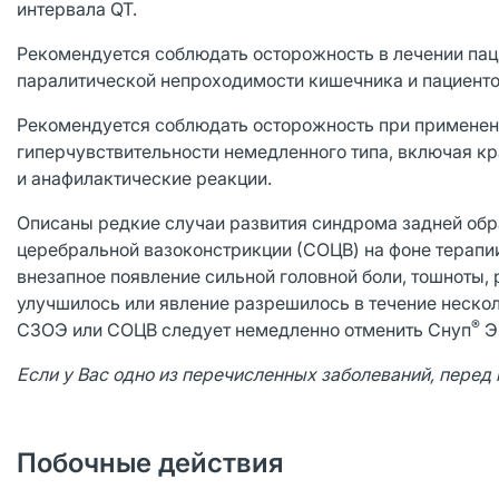
интервала QT.
Рекомендуется соблюдать осторожность в лечении па
паралитической непроходимости кишечника и пациенто
Рекомендуется соблюдать осторожность при применени
гиперчувствительности немедленного типа, включая кра
и анафилактические реакции.
Описаны редкие случаи развития синдрома задней об
церебральной вазоконстрикции (СОЦВ) на фоне терап
внезапное появление сильной головной боли, тошноты,
улучшилось или явление разрешилось в течение неско
®
СЗОЭ или СОЦВ следует немедленно отменить Снуп
Э
Если у Вас одно из перечисленных заболеваний, перед
Побочные действия