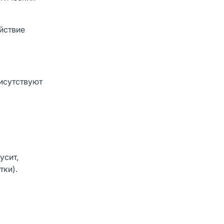
йствие
исутствуют
усит,
тки).