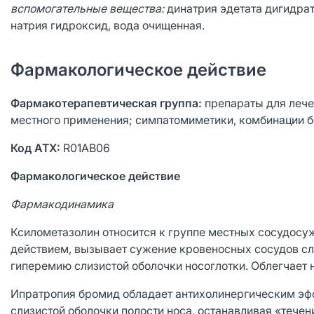
вспомогательные вещества:
динатрия эдетата дигидрат
натрия гидроксид, вода очищенная.
Фармакологическое действие
Фармакотерапевтическая группа:
препараты для лече
местного применения; симпатомиметики, комбинации б
Код АТХ:
R01AB06
Фармакологическое действие
Фармакодинамика
Ксилометазолин относится к группе местных сосудос
действием, вызывает сужение кровеносных сосудов сли
гиперемию слизистой оболочки носоглотки. Облегчает 
Ипратропия бромид обладает антихолинергическим эф
слизистой оболочки полости носа, останавливая «течен