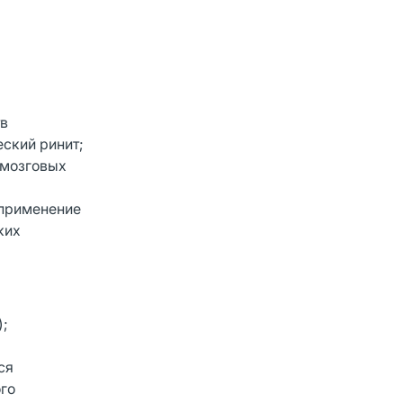
тв
еский ринит;
 мозговых
 применение
ких
);
ся
го