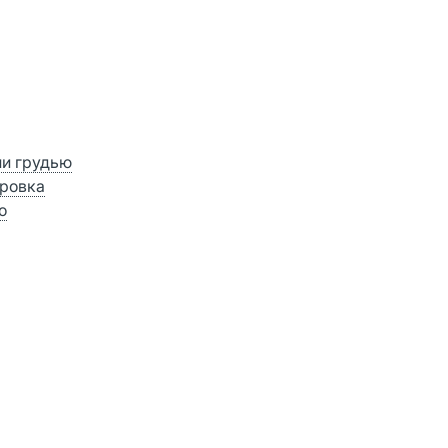
ии грудью
ровка
о