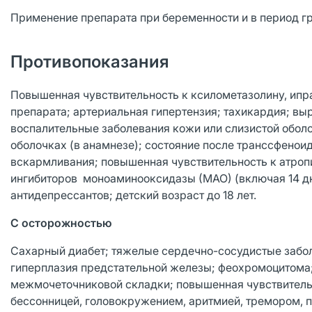
Применение препарата при беременности и в период г
Противопоказания
Повышенная чувствительность к ксилометазолину, ипр
препарата; артериальная гипертензия; тахикардия; вы
воспалительные заболевания кожи или слизистой обол
оболочках (в анамнезе); состояние после транссфенои
вскармливания; повышенная чувствительность к атроп
ингибиторов моноаминооксидазы (МАО) (включая 14 дн
антидепрессантов; детский возраст до 18 лет.
С осторожностью
Сахарный диабет; тяжелые сердечно-сосудистые заболе
гиперплазия предстательной железы; феохромоцитома;
межмочеточниковой складки; повышенная чувствител
бессонницей, головокружением, аритмией, тремором, 