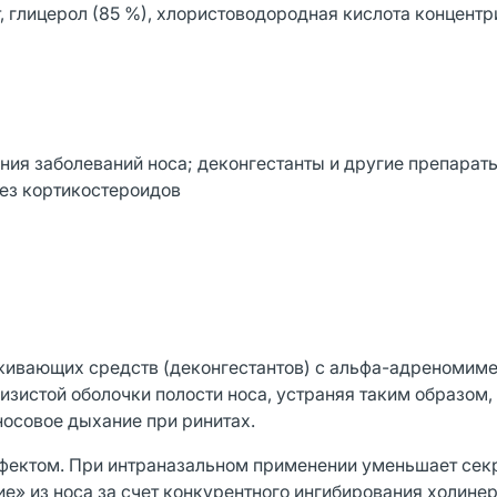
, глицерол (85 %), хлористоводородная кислота концентр
ния заболеваний носа; деконгестанты и другие препарат
ез кортикостероидов
уживающих средств (деконгестантов) с альфа-адреномим
зистой оболочки полости носа, устраняя таким образом, 
носовое дыхание при ринитах.
фектом. При интраназальном применении уменьшает се
ие» из носа за счет конкурентного ингибирования холине