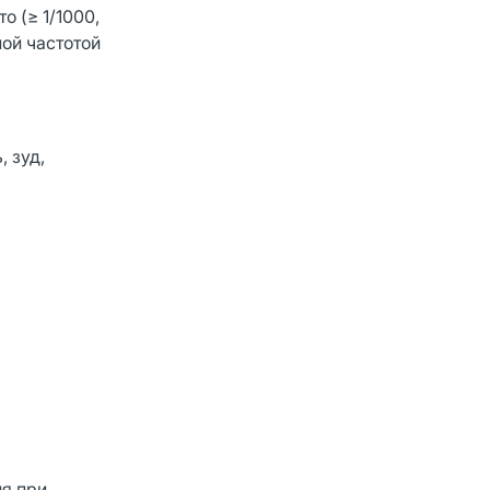
о (≥ 1/1000,
ной частотой
 зуд,
ия при