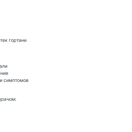
тек гортани
али
яние
ии симптомов
врачом.