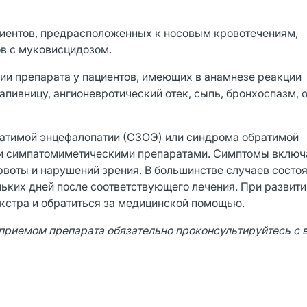
циентов, предрасположенных к носовым кровотечениям,
в с муковисцидозом.
и препарата у пациентов, имеющих в анамнезе реакции
пивницу, ангионевротический отек, сыпь, бронхоспазм, о
ратимой энцефалопатии (СЗОЭ) или синдрома обратимой
ии симпатомиметическими препаратами. Симптомы включ
 рвоты и нарушений зрения. В большинстве случаев состо
льких дней после соответствующего лечения. При развит
кстра и обратиться за медицинской помощью.
 приемом препарата обязательно проконсультируйтесь с 