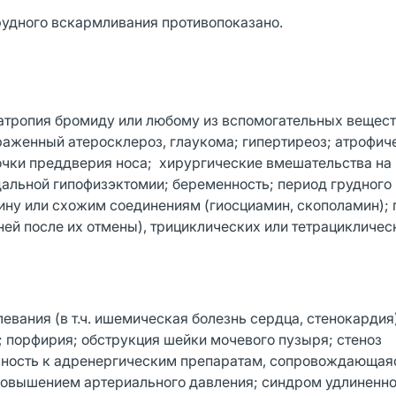
рудного вскармливания противопоказано.
атропия бромиду или любому из вспомогательных вещес
раженный атеросклероз, глаукома; гипертиреоз; атрофич
очки преддверия носа; хирургические вмешательства на
дальной гипофизэктомии; беременность; период грудного
ину или схожим соединениям (гиосциамин, скополамин);
ей после их отмены), трициклических или тетрацикличес
вания (в т.ч. ишемическая болезнь сердца, стенокардия
 порфирия; обструкция шейки мочевого пузыря; стеноз
ьность к адренергическим препаратам, сопровождающая
повышением артериального давления; синдром удлиненно