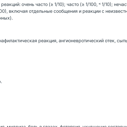
ий: очень часто (≥ 1/10); часто (≥ 1/100, ˂ 1/10); нечаст
/10000), включая отдельные сообщения и реакции с неизвест
нных).
нафилактическая реакция, ангионевротический отек, сыпь,
.
я, мидриаз, боль в глазах, фотопсия, ухудшение состоян