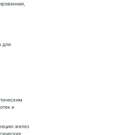
ированная,
ы для
етическим
отек и
крецию желез
ргических