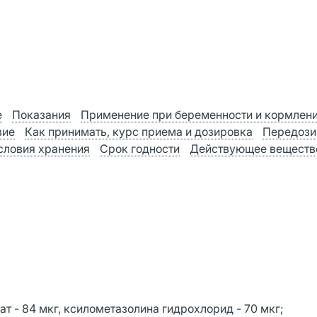
е
Показания
Применение при беременности и кормлен
вие
Как принимать, курс приема и дозировка
Передози
словия хранения
Срок годности
Действующее веществ
т - 84 мкг, ксилометазолина гидрохлорид - 70 мкг;