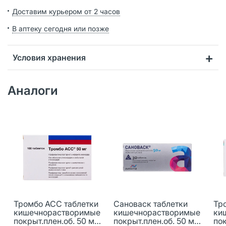
Доставим курьером от 2 часов
В аптеку сегодня или позже
Условия хранения
Аналоги
Тромбо АСС таблетки
Сановаск таблетки
Тр
кишечнорастворимые
кишечнорастворимые
ки
покрыт.плен.об. 50 мг
покрыт.плен.об. 50 мг
пок