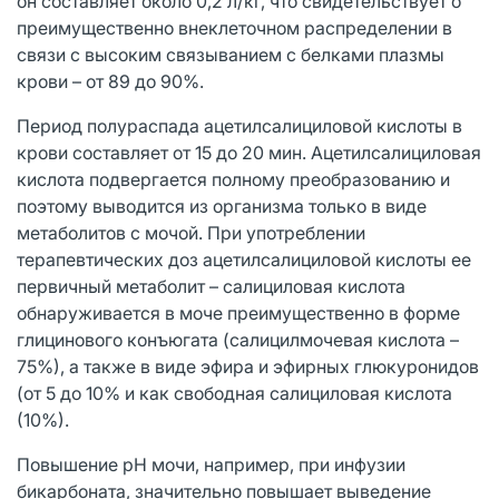
он составляет около 0,2 л/кг, что свидетельствует о
преимущественно внеклеточном распределении в
связи с высоким связыванием с белками плазмы
крови – от 89 до 90%.
Период полураспада ацетилсалициловой кислоты в
крови составляет от 15 до 20 мин. Ацетилсалициловая
кислота подвергается полному преобразованию и
поэтому выводится из организма только в виде
метаболитов с мочой. При употреблении
терапевтических доз ацетилсалициловой кислоты ее
первичный метаболит – салициловая кислота
обнаруживается в моче преимущественно в форме
глицинового конъюгата (салицилмочевая кислота –
75%), а также в виде эфира и эфирных глюкуронидов
(от 5 до 10% и как свободная салициловая кислота
(10%).
Повышение pH мочи, например, при инфузии
бикарбоната, значительно повышает выведение