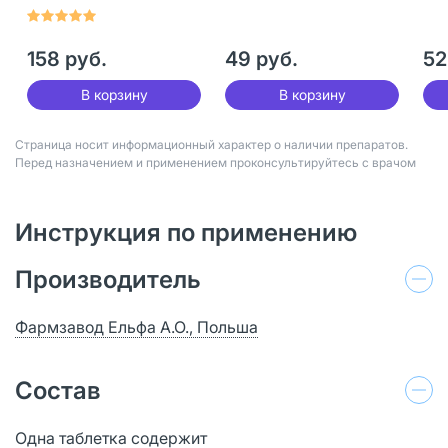
100 шт
30 шт
30
158 руб.
49 руб.
52
В корзину
В корзину
Страница носит информационный характер о наличии препаратов.
Перед назначением и применением проконсультируйтесь с врачом
Инструкция по применению
Производитель
Фармзавод Ельфа А.О., Польша
Состав
Одна таблетка содержит