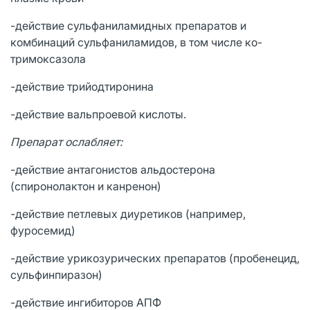
-действие сульфаниламидных препаратов и
комбинаций сульфаниламидов, в том числе ко-
тримоксазола
-действие трийодтиронина
-действие вальпроевой кислоты.
Препарат ослабляет:
-действие антагонистов альдостерона
(спиронолактон и канренон)
-действие петлевых диуретиков (например,
фуросемид)
-действие урикозурических препаратов (пробенецид,
сульфинпиразон)
-действие ингибиторов АПФ