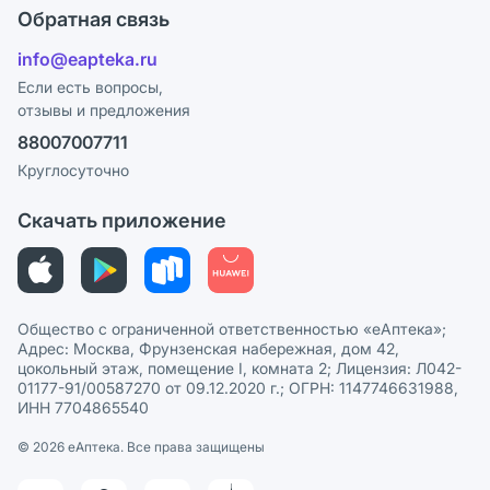
Оплата
Поставщики
Обратная связь
Ответы на вопросы
Отзывы
Лицензия
info@eapteka.ru
Блог
Программа СберСпасибо
Реклама на сайте
Если есть вопросы,
отзывы и предложения
Политика конфиденциальности
Ваши товары на ЕАПТЕКЕ
88007007711
Пользовательское соглашение
Сотрудничество для аптек
Круглосуточно
Политика рекомендаций
СМИ о нас
Скачать приложение
Этика и соответствие
Политика в отношении обработки персональных данных
Общество с ограниченной ответственностью «еАптека»;
Адрес: Москва, Фрунзенская набережная, дом 42,
цокольный этаж, помещение I, комната 2; Лицензия: Л042-
01177-91/00587270 от 09.12.2020 г.; ОГРН: 1147746631988,
ИНН 7704865540
© 2026 eАптека. Все права защищены