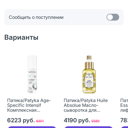
Сообщить о поступлении
Варианты
Патика/Patyka Age-
Патика/Patyka Huile
Пат
Specific Intensif
Absolue Масло-
Ess
Комплексная
сыворотка для
лиф
сыворотка для лица с
лица,тела и волос
мл 
эффектом анти-аж 30
6223 руб.
Limited Edition 50 мл 1
4190 руб.
78
8301
5589
мл 1 шт
шт