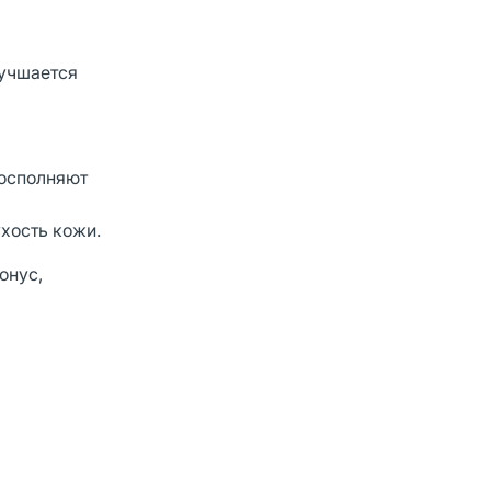
лучшается
восполняют
хость кожи.
онус,