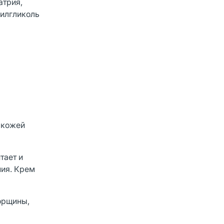
атрия,
лилгликоль
 кожей
тает и
ния. Крем
орщины,