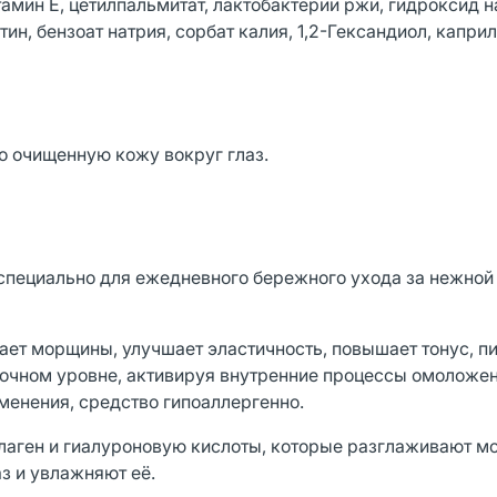
итамин Е, цетилпальмитат, лактобактерии ржи, гидроксид н
тин, бензоат натрия, сорбат калия, 1,2-Гександиол, капри
 очищенную кожу вокруг глаз.
пециально для ежедневного бережного ухода за нежной
ет морщины, улучшает эластичность, повышает тонус, пи
точном уровне, активируя внутренние процессы омоложе
именения, средство гипоаллергенно.
лаген и гиалуроновую кислоты, которые разглаживают м
з и увлажняют её.