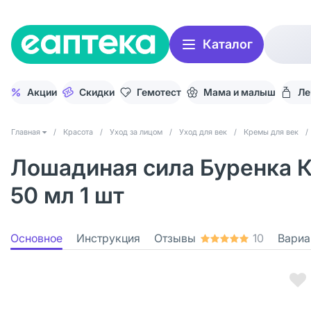
Каталог
Акции
Скидки
Гемотест
Мама и малыш
Ле
Главная
/
Красота
/
Уход за лицом
/
Уход для век
/
Кремы для век
/
Лошадиная сила Буренка 
50 мл 1 шт
Основное
Инструкция
Отзывы
10
Вариа