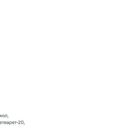
нол,
етеарет-20,