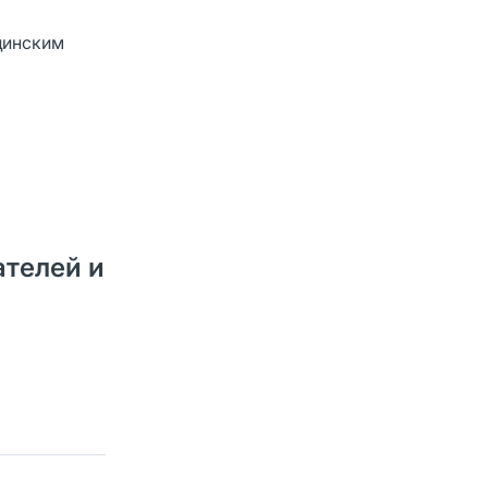
цинским
ателей и