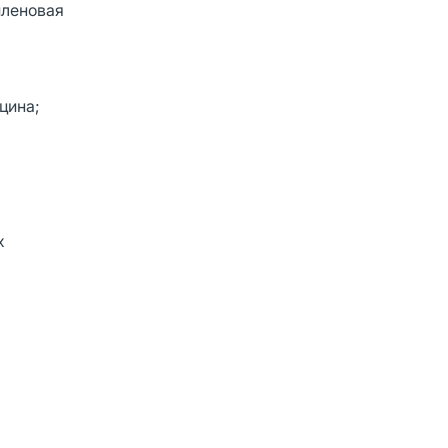
иленовая
цина;
х