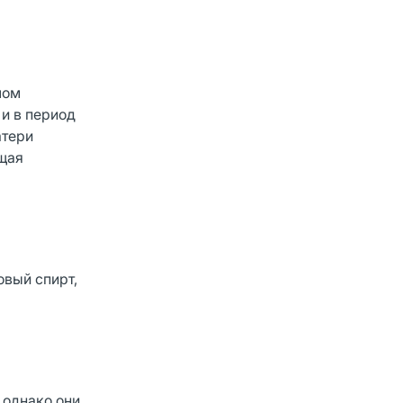
лом
и в период
атери
ащая
овый спирт,
 однако они