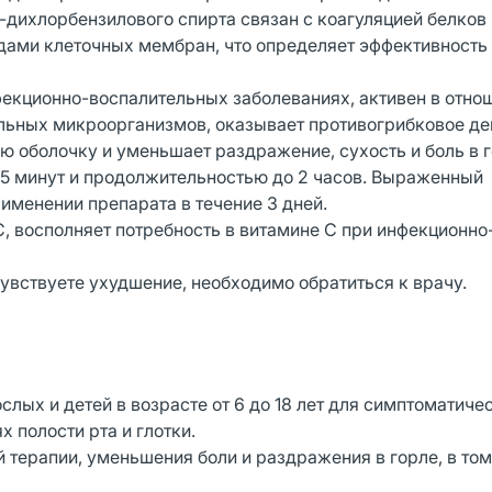
4-дихлорбензилового спирта связан с коагуляцией белко
идами клеточных мембран, что определяет эффективность
фекционно-воспалительных заболеваниях, активен в отно
ьных микроорганизмов, оказывает противогрибковое де
 оболочку и уменьшает раздражение, сухость и боль в г
з 5 минут и продолжительностью до 2 часов. Выраженный
менении препарата в течение 3 дней.
, восполняет потребность в витамине С при инфекционно
чувствуете ухудшение, необходимо обратиться к врачу.
лых и детей в возрасте от 6 до 18 лет для симптоматиче
 полости рта и глотки.
терапии, уменьшения боли и раздражения в горле, в том