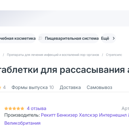
чебная косметика
Пищеварительная система
Ещё
/
Препараты для лечения инфекций и воспалений лор-органов
/
Стрепсилс
таблетки для рассасывания
4
Формы выпуска
10
Доставка
Самовывоз
4 отзыва
Арт
Производитель:
Рекитт Бенкизер Хелскэр Интернешнл 
Великобритания