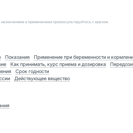
д назначением и применением проконсультируйтесь с врачом
е
Показания
Применение при беременности и кормлен
вие
Как принимать, курс приема и дозировка
Передози
нения
Срок годности
оссии
Действующее вещество
ания