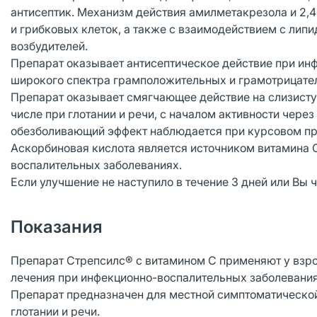
антисептик. Механизм действия амилметакрезола и 2,
и грибковых клеток, а также с взаимодействием с лип
возбудителей.
Препарат оказывает антисептическое действие при ин
широкого спектра грамположительных и грамотрицател
Препарат оказывает смягчающее действие на слизистую
числе при глотании и речи, с началом активности чере
обезболивающий эффект наблюдается при курсовом при
Аскорбиновая кислота является источником витамина С
воспалительных заболеваниях.
Если улучшение не наступило в течение 3 дней или Вы 
Показания
Препарат Стрепсилс® с витамином С применяют у взрос
лечения при инфекционно-воспалительных заболеваниях
Препарат предназначен для местной симптоматической 
глотании и речи.