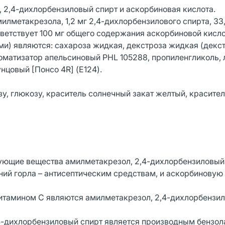
2,4-дихлорбензиловый спирт и аскорбиновая кислота.
лметакрезола, 1,2 мг 2,4-дихлорбензилового спирта, 33,
ответствует 100 мг общего содержания аскорбиновой кисл
) являются: сахароза жидкая, декстроза жидкая (декст
роматизатор апельсиновый PHL 105288, пропиленгликоль, 
унцовый [Понсо 4R] (E124).
у, глюкозу, краситель солнечный закат желтый, красите
ующие вещества амилметакрезол, 2,4-дихлорбензиловый 
ний горла – антисептическим средствам, и аскорбиновую 
тамином С являются амилметакрезол, 2,4-дихлорбензил
4-дихлорбензиловый спирт является производным бензол