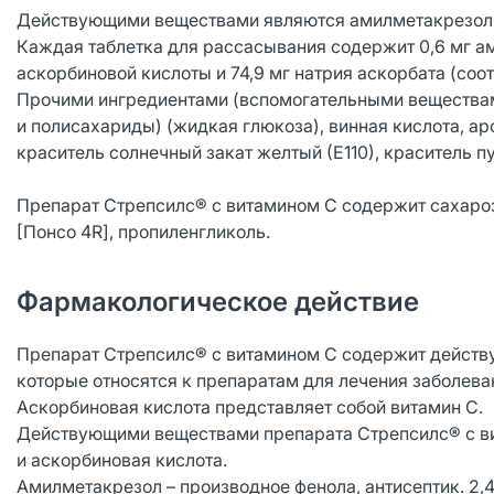
Действующими веществами являются амилметакрезол, 
Каждая таблетка для рассасывания содержит 0,6 мг ами
аскорбиновой кислоты и 74,9 мг натрия аскорбата (со
Прочими ингредиентами (вспомогательными веществами
и полисахариды) (жидкая глюкоза), винная кислота, а
краситель солнечный закат желтый (Е110), краситель п
Препарат Стрепсилс® с витамином С содержит сахароз
[Понсо 4R], пропиленгликоль.
Фармакологическое действие
Препарат Стрепсилс® с витамином С содержит действ
которые относятся к препаратам для лечения заболева
Аскорбиновая кислота представляет собой витамин С.
Действующими веществами препарата Стрепсилс® с ви
и аскорбиновая кислота.
Амилметакрезол – производное фенола, антисептик. 2,