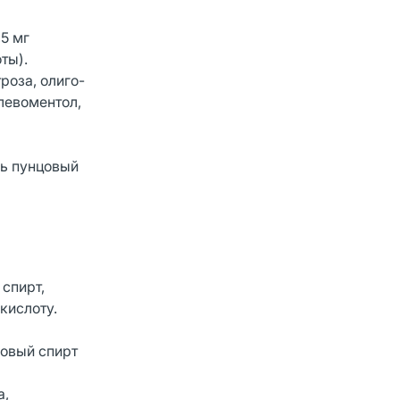
5 мг
оты).
роза, олиго-
левоментол,
ль пунцовый
спирт,
кислоту.
овый спирт
а,