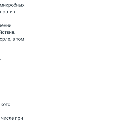
в микробных
 против
шении
йствие.
орле, в том
-
ского
 числе при