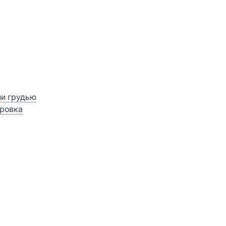
ии грудью
ровка