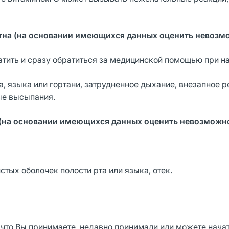
стна (на основании имеющихся данных оценить невозм
тить и сразу обратиться за медицинской помощью при н
а, языка или гортани, затрудненное дыхание, внезапное р
ые высыпания.
 (на основании имеющихся
данных оценить невозможн
тых оболочек полости рта или языка, отек.
 что Вы принимаете, недавно принимали или можете нача