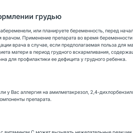
ормлении грудью
забеременели, или планируете беременность, перед нача
 врачом. Применение препарата во время беременности 
ации врача в случае, если предполагаемая польза для м
Диета матери в период грудного вскармливания, содерж
чна для профилактики ее дефицита у грудного ребенка.
ли у Вас аллергия на амилметакрезол, 2,4-дихлорбензил
компоненты препарата.
с витамином С может вызывать нежелательные реакции,