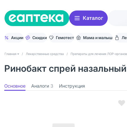
Каталог
Акции
Скидки
Гемотест
Мама и малыш
Ле
Главная
/
Лекарственные средства
/
Препараты для лечения ЛОР-органов
Ринобакт спрей назальный 
Основное
Аналоги
3
Инструкция