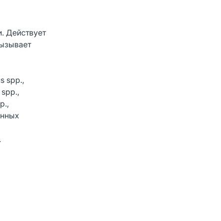
и. Действует
вызывает
 spp.,
 spp.,
p.,
онных
.