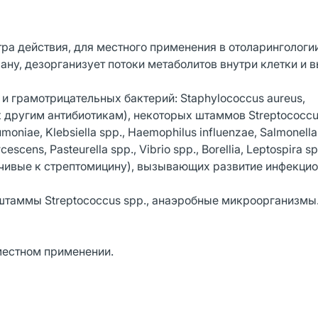
ра действия, для местного применения в отоларингологи
ну, дезорганизует потоки метаболитов внутри клетки и 
 грамотрицательных бактерий: Staphylococcus aureus,
к другим антибиотикам), некоторых штаммов Streptococcus
moniae, Klebsiella spp., Haemophilus influenzae, Salmonella
cescens, Pasteurella spp., Vibrio spp., Borellia, Leptospira sp
ойчивые к стрептомицину), вызывающих развитие инфекци
 штаммы Streptococcus spp., анаэробные микроорганизмы
местном применении.