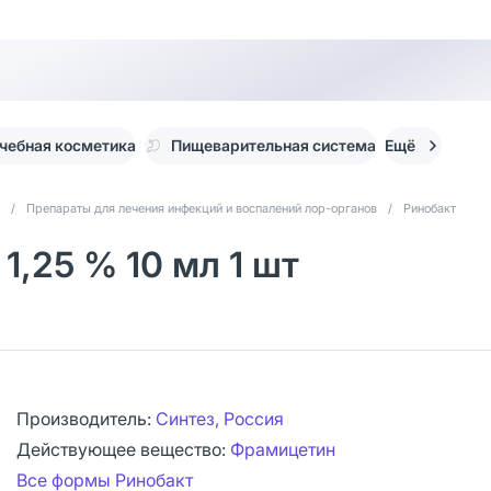
чебная косметика
Пищеварительная система
Ещё
/
Препараты для лечения инфекций и воспалений лор-органов
/
Ринобакт
1,25 % 10 мл 1 шт
Производитель:
Синтез, Россия
Действующее вещество:
Фрамицетин
Все формы Ринобакт