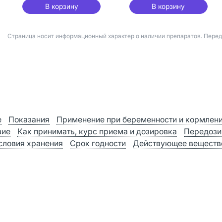
В корзину
В корзину
Страница носит информационный характер о наличии препаратов. Пере
е
Показания
Применение при беременности и кормлен
вие
Как принимать, курс приема и дозировка
Передози
словия хранения
Срок годности
Действующее веществ