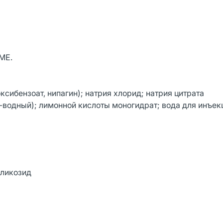
 МЕ.
сибензоат, нипагин); натрия хлорид; натрия цитрата
-водный); лимонной кислоты моногидрат; вода для инъек
гликозид