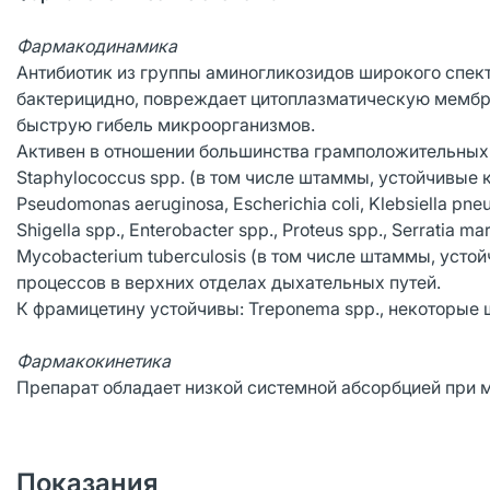
Фармакодинамика
Антибиотик из группы аминогликозидов широкого спект
бактерицидно, повреждает цитоплазматическую мембра
быструю гибель микроорганизмов.
Активен в отношении большинства грамположительных и
Staphylococcus spp. (в том числе штаммы, устойчивые 
Pseudomonas aeruginosa, Escherichia coli, Klebsiella pneu
Shigella spp., Enterobacter spp., Proteus spp., Serratia mar
Mycobacterium tuberculosis (в том числе штаммы, уст
процессов в верхних отделах дыхательных путей.
К фрамицетину устойчивы: Treponema spp., некоторые
Фармакокинетика
Препарат обладает низкой системной абсорбцией при 
Показания