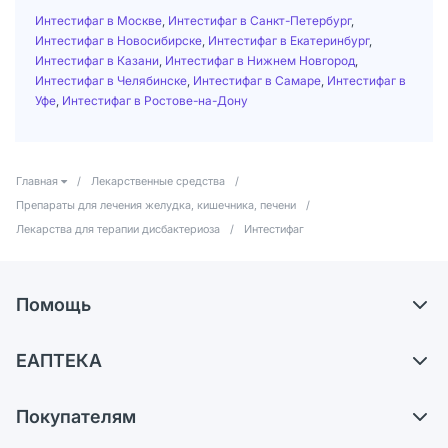
Интестифаг в Москве
,
Интестифаг в Санкт-Петербург
,
Интестифаг в Новосибирске
,
Интестифаг в Екатеринбург
,
Интестифаг в Казани
,
Интестифаг в Нижнем Новгород
,
Интестифаг в Челябинске
,
Интестифаг в Самаре
,
Интестифаг в
Уфе
,
Интестифаг в Ростове-на-Дону
Главная
/
Лекарственные средства
/
Препараты для лечения желудка, кишечника, печени
/
Лекарства для терапии дисбактериоза
/
Интестифаг
Помощь
Доставка
ЕАПТЕКА
Самовывоз из аптек
О компании
Обмен и возврат
Покупателям
Карьера
Что с моим заказом?