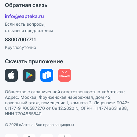
Оплата
Поставщики
Обратная связь
Ответы на вопросы
Отзывы
Лицензия
info@eapteka.ru
Блог
Программа СберСпасибо
Реклама на сайте
Если есть вопросы,
отзывы и предложения
Политика конфиденциальности
Ваши товары на ЕАПТЕКЕ
88007007711
Пользовательское соглашение
Сотрудничество для аптек
Круглосуточно
Политика рекомендаций
СМИ о нас
Скачать приложение
Этика и соответствие
Политика в отношении обработки персональных данных
Общество с ограниченной ответственностью «еАптека»;
Адрес: Москва, Фрунзенская набережная, дом 42,
цокольный этаж, помещение I, комната 2; Лицензия: Л042-
01177-91/00587270 от 09.12.2020 г.; ОГРН: 1147746631988,
ИНН 7704865540
© 2026 eАптека. Все права защищены