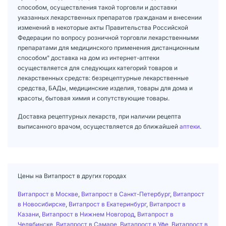
способом, осуществления такой торговли и доставки
указанных лекарственных препаратов гражданам и внесении
изменений в некоторые акты Правительства Российской
Федерации по вопросу розничной торговли лекарственными
препаратами для медицинского применения дистанционным
способом" доставка на дом из интернет-аптеки
осуществляется для следующих категорий товаров и
лекарственных средств: безрецептурные лекарственные
средства, БАДы, медицинские изделия, товары для дома и
красоты, бытовая химия и сопутствующие товары.
Доставка рецептурных лекарств, при наличии рецепта
выписанного врачом, осуществляется до ближайшей
аптеки
.
Цены на Витапрост в других городах
Витапрост в Москве
,
Витапрост в Санкт-Петербург
,
Витапрост
в Новосибирске
,
Витапрост в Екатеринбург
,
Витапрост в
Казани
,
Витапрост в Нижнем Новгород
,
Витапрост в
Челябинске
,
Витапрост в Самаре
,
Витапрост в Уфе
,
Витапрост в