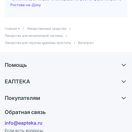
Ростове-на-Дону
Главная
/
Лекарственные средства
/
Лекарства для мочеполовой системы
/
Лекарства для терапии аденомы простаты
/
Витапрост
Помощь
Доставка
ЕАПТЕКА
Самовывоз из аптек
О компании
Обмен и возврат
Покупателям
Карьера
Что с моим заказом?
Оплата
Поставщики
Обратная связь
Ответы на вопросы
Отзывы
Лицензия
info@eapteka.ru
Блог
Программа СберСпасибо
Реклама на сайте
Если есть вопросы,