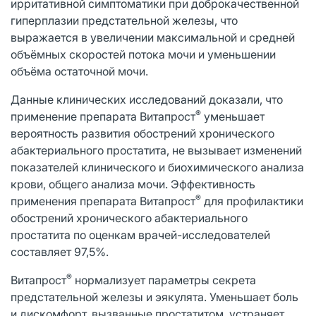
ирритативной симптоматики при доброкачественной
гиперплазии предстательной железы, что
выражается в увеличении максимальной и средней
объёмных скоростей потока мочи и уменьшении
объёма остаточной мочи.
Данные клинических исследований доказали, что
®
применение препарата Витапрост
уменьшает
вероятность развития обострений хронического
абактериального простатита, не вызывает изменений
показателей клинического и биохимического анализа
крови, общего анализа мочи. Эффективность
®
применения препарата Витапрост
для профилактики
обострений хронического абактериального
простатита по оценкам врачей-исследователей
составляет 97,5%.
®
Витапрост
нормализует параметры секрета
предстательной железы и эякулята. Уменьшает боль
и дискомфорт, вызванные простатитом, устраняет