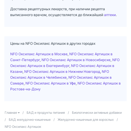
Доставка рецептурных лекарств, при наличии рецепта
выписанного врачом, осуществляется до ближайшей
аптеки
.
Цены на NFO Оксилакс Артишок в других городах
NFO Оксилакс Артишок в Москве
,
NFO Оксилакс Артишок в
Санкт-Петербург
,
NFO Оксилакс Артишок в Новосибирске
,
NFO
Оксилакс Артишок в Екатеринбург
,
NFO Оксилакс Артишок в
Казани
,
NFO Оксилакс Артишок в Нижнем Новгород
,
NFO
Оксилакс Артишок в Челябинске
,
NFO Оксилакс Артишок в
Самаре
,
NFO Оксилакс Артишок в Уфе
,
NFO Оксилакс Артишок в
Ростове-на-Дону
Главная
/
БАД и продукты питания
/
Биологически активные добавки
/
БАД желудочно-кишечные
/
Желудочно-кишечные для взрослых
/
NFO Оксилакс Артишок