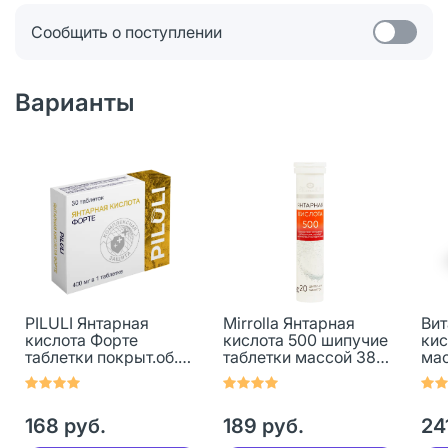
Сообщить о поступлении
Варианты
PILULI Янтарная
Mirrolla Янтарная
Вит
кислота Форте
кислота 500 шипучие
кис
таблетки покрыт.об.
таблетки массой 3800
мас
массой 660 мг 30 шт
мг со вкусом ананаса
20 шт
168 руб.
189 руб.
24