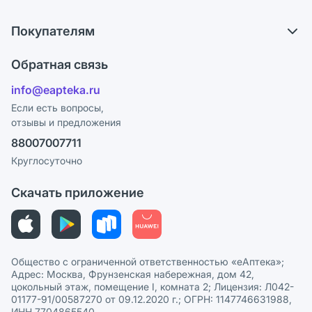
О компании
Обмен и возврат
Покупателям
Карьера
Что с моим заказом?
Оплата
Поставщики
Обратная связь
Ответы на вопросы
Отзывы
Лицензия
info@eapteka.ru
Блог
Программа СберСпасибо
Реклама на сайте
Если есть вопросы,
отзывы и предложения
Политика конфиденциальности
Ваши товары на ЕАПТЕКЕ
88007007711
Пользовательское соглашение
Сотрудничество для аптек
Круглосуточно
Политика рекомендаций
СМИ о нас
Скачать приложение
Этика и соответствие
Политика в отношении обработки персональных данных
Общество с ограниченной ответственностью «еАптека»;
Адрес: Москва, Фрунзенская набережная, дом 42,
цокольный этаж, помещение I, комната 2; Лицензия: Л042-
01177-91/00587270 от 09.12.2020 г.; ОГРН: 1147746631988,
ИНН 7704865540