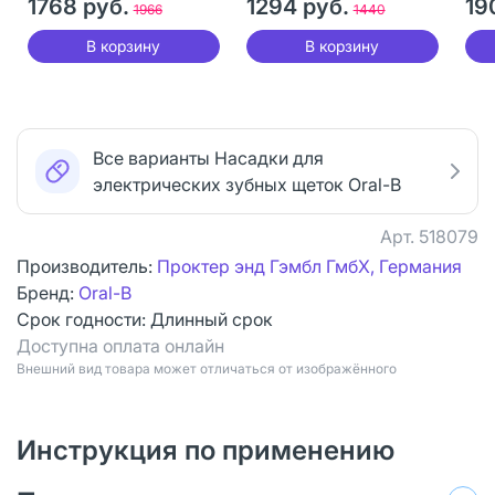
1768 руб.
1294 руб.
19
1966
1440
В корзину
В корзину
Все варианты Насадки для
электрических зубных щеток Oral-B
Арт.
518079
Производитель:
Проктер энд Гэмбл ГмбХ, Германия
Бренд:
Oral-B
Срок годности:
Длинный срок
Доступна оплата онлайн
Bнешний вид товара может отличаться от изображённого
Инструкция по применению