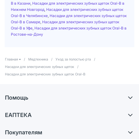
B в Казани
,
Насадки для электрических зубных щеток Oral-B в
Нижнем Новгород
,
Насадки для электрических зубных щеток
Oral-B в Челябинске
,
Насадки для электрических зубных щеток
Oral-B в Самаре
,
Насадки для электрических зубных щеток
Oral-B в Уфе
,
Насадки для электрических зубных щеток Oral-B в
Ростове-на-Дону
Главная
/
Медтехника
/
Уход за полостью рта
/
Насадки для электрических зубных щеток
/
Насадки для электрических зубных щеток Oral-B
Помощь
Доставка
ЕАПТЕКА
Самовывоз из аптек
О компании
Обмен и возврат
Покупателям
Карьера
Что с моим заказом?