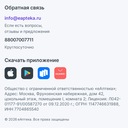
Оплата
Поставщики
Обратная связь
Ответы на вопросы
Отзывы
Лицензия
info@eapteka.ru
Блог
Программа СберСпасибо
Реклама на сайте
Если есть вопросы,
отзывы и предложения
Политика конфиденциальности
Ваши товары на ЕАПТЕКЕ
88007007711
Пользовательское соглашение
Сотрудничество для аптек
Круглосуточно
Политика рекомендаций
СМИ о нас
Скачать приложение
Этика и соответствие
Политика в отношении обработки персональных данных
Общество с ограниченной ответственностью «еАптека»;
Адрес: Москва, Фрунзенская набережная, дом 42,
цокольный этаж, помещение I, комната 2; Лицензия: Л042-
01177-91/00587270 от 09.12.2020 г.; ОГРН: 1147746631988,
ИНН 7704865540
© 2026 eАптека. Все права защищены