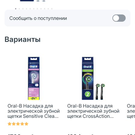
Сообщить о поступлении
Варианты
Oral-B Насадка для
Oral-B Насадка для
Ora
электрической зубной
электрической зубной
эле
щетки Sensitive Clean
щетки CrossAction
щет
EB60 4 шт
CleanMaximiser
Cro
EB50BRB черные 2 шт