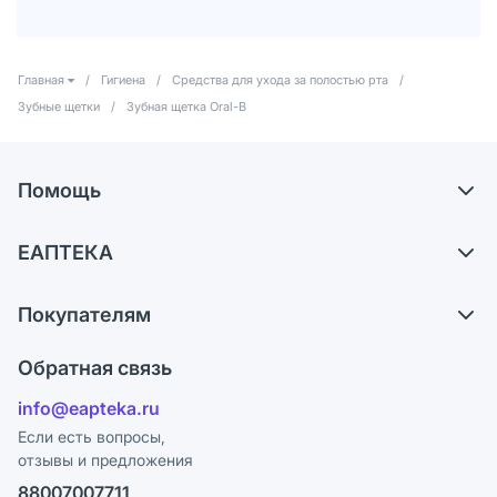
Главная
/
Гигиена
/
Средства для ухода за полостью рта
/
Зубные щетки
/
Зубная щетка Oral-B
Помощь
Доставка
ЕАПТЕКА
Самовывоз из аптек
О компании
Обмен и возврат
Покупателям
Карьера
Что с моим заказом?
Оплата
Поставщики
Обратная связь
Ответы на вопросы
Отзывы
Лицензия
info@eapteka.ru
Блог
Программа СберСпасибо
Реклама на сайте
Если есть вопросы,
отзывы и предложения
Политика конфиденциальности
Ваши товары на ЕАПТЕКЕ
88007007711