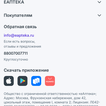
ЕАПТЕКА
Самовывоз из аптек
О компании
Обмен и возврат
Покупателям
Карьера
Что с моим заказом?
Оплата
Поставщики
Обратная связь
Ответы на вопросы
Отзывы
Лицензия
info@eapteka.ru
Блог
Программа СберСпасибо
Реклама на сайте
Если есть вопросы,
отзывы и предложения
Политика конфиденциальности
Ваши товары на ЕАПТЕКЕ
88007007711
Пользовательское соглашение
Сотрудничество для аптек
Круглосуточно
Политика рекомендаций
СМИ о нас
Скачать приложение
Этика и соответствие
Политика в отношении обработки персональных данных
Общество с ограниченной ответственностью «еАптека»;
Адрес: Москва, Фрунзенская набережная, дом 42,
цокольный этаж, помещение I, комната 2; Лицензия: Л042-