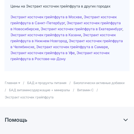
Цены на Экстракт косточек грейпфрута в других городах
Экстракт косточек грейпфрута в Москве
,
Экстракт косточек
грейпфрута в Санкт-Петербург
,
Экстракт косточек грейпфрута
в Новосибирске
,
Экстракт косточек грейпфрута в Екатеринбург
,
Экстракт косточек грейпфрута в Казани
,
Экстракт косточек
грейпфрута в Нижнем Новгород
,
Экстракт косточек грейпфрута
в Челябинске
,
Экстракт косточек грейпфрута в Самаре
,
Экстракт косточек грейпфрута в Уфе
,
Экстракт косточек
грейпфрута в Ростове-на-Дону
Главная
/
БАД и продукты питания
/
Биологически активные добавки
/
БАД витаминсодержащие + минералы
/
Витамин С
/
Экстракт косточек грейпфрута
Помощь
Доставка