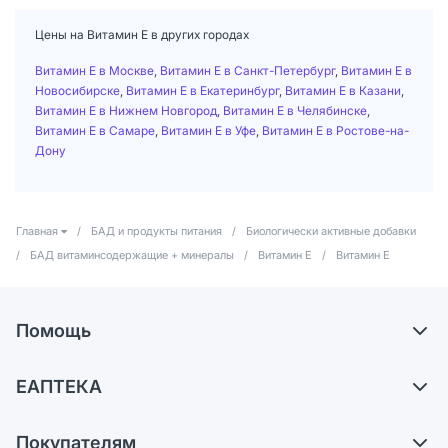
Цены на Витамин Е в других городах
Витамин Е в Москве
,
Витамин Е в Санкт-Петербург
,
Витамин Е в
Новосибирске
,
Витамин Е в Екатеринбург
,
Витамин Е в Казани
,
Витамин Е в Нижнем Новгород
,
Витамин Е в Челябинске
,
Витамин Е в Самаре
,
Витамин Е в Уфе
,
Витамин Е в Ростове-на-
Дону
Главная
/
БАД и продукты питания
/
Биологически активные добавки
/
БАД витаминсодержащие + минералы
/
Витамин Е
/
Витамин Е
Помощь
Доставка
ЕАПТЕКА
Самовывоз из аптек
О компании
Обмен и возврат
Покупателям