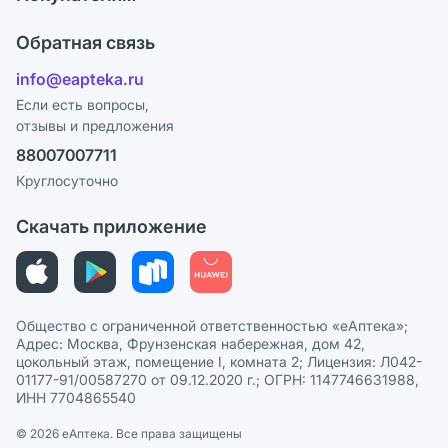
Карьера
Что с моим заказом?
Оплата
Поставщики
Обратная связь
Ответы на вопросы
Отзывы
Лицензия
info@eapteka.ru
Блог
Программа СберСпасибо
Реклама на сайте
Если есть вопросы,
отзывы и предложения
Политика конфиденциальности
Ваши товары на ЕАПТЕКЕ
88007007711
Пользовательское соглашение
Сотрудничество для аптек
Круглосуточно
Политика рекомендаций
СМИ о нас
Скачать приложение
Этика и соответствие
Политика в отношении обработки персональных данных
Общество с ограниченной ответственностью «еАптека»;
Адрес: Москва, Фрунзенская набережная, дом 42,
цокольный этаж, помещение I, комната 2; Лицензия: Л042-
01177-91/00587270 от 09.12.2020 г.; ОГРН: 1147746631988,
ИНН 7704865540
© 2026 eАптека. Все права защищены