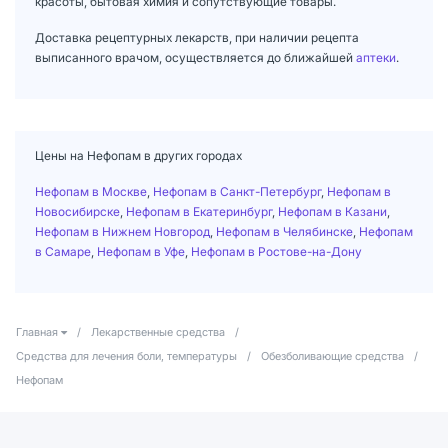
красоты, бытовая химия и сопутствующие товары.
Доставка рецептурных лекарств, при наличии рецепта
выписанного врачом, осуществляется до ближайшей
аптеки
.
Цены на Нефопам в других городах
Нефопам в Москве
,
Нефопам в Санкт-Петербург
,
Нефопам в
Новосибирске
,
Нефопам в Екатеринбург
,
Нефопам в Казани
,
Нефопам в Нижнем Новгород
,
Нефопам в Челябинске
,
Нефопам
в Самаре
,
Нефопам в Уфе
,
Нефопам в Ростове-на-Дону
Главная
/
Лекарственные средства
/
Средства для лечения боли, температуры
/
Обезболивающие средства
/
Нефопам