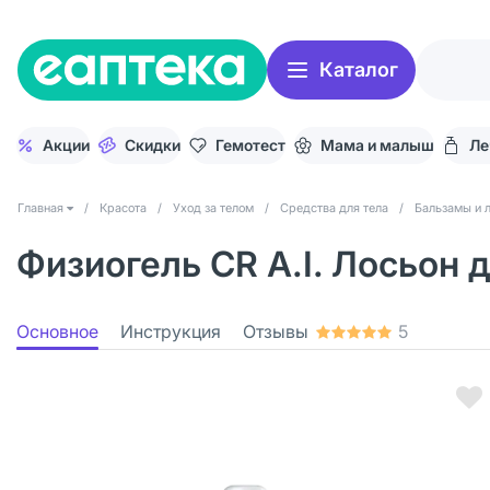
Каталог
Акции
Скидки
Гемотест
Мама и малыш
Ле
Главная
/
Красота
/
Уход за телом
/
Средства для тела
/
Бальзамы и 
Физиогель CR A.I. Лосьон 
Основное
Инструкция
Отзывы
5