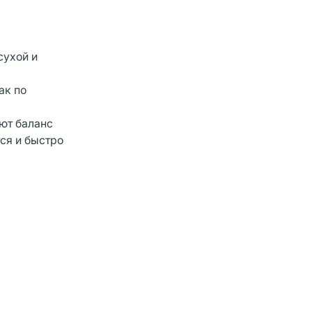
сухой и
ак по
ют баланс
ся и быстро