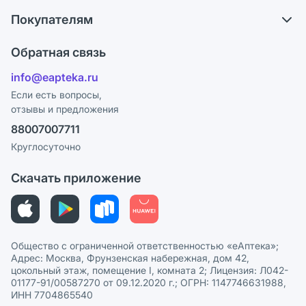
О компании
Обмен и возврат
Покупателям
Карьера
Что с моим заказом?
Оплата
Поставщики
Обратная связь
Ответы на вопросы
Отзывы
Лицензия
info@eapteka.ru
Блог
Программа СберСпасибо
Реклама на сайте
Если есть вопросы,
отзывы и предложения
Политика конфиденциальности
Ваши товары на ЕАПТЕКЕ
88007007711
Пользовательское соглашение
Сотрудничество для аптек
Круглосуточно
Политика рекомендаций
СМИ о нас
Скачать приложение
Этика и соответствие
Политика в отношении обработки персональных данных
Общество с ограниченной ответственностью «еАптека»;
Адрес: Москва, Фрунзенская набережная, дом 42,
цокольный этаж, помещение I, комната 2; Лицензия: Л042-
01177-91/00587270 от 09.12.2020 г.; ОГРН: 1147746631988,
ИНН 7704865540