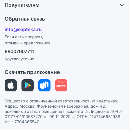
Обмен и возврат
Покупателям
Карьера
Что с моим заказом?
Оплата
Поставщики
Обратная связь
Ответы на вопросы
Отзывы
Лицензия
info@eapteka.ru
Блог
Программа СберСпасибо
Реклама на сайте
Если есть вопросы,
отзывы и предложения
Политика конфиденциальности
Ваши товары на ЕАПТЕКЕ
88007007711
Пользовательское соглашение
Сотрудничество для аптек
Круглосуточно
Политика рекомендаций
СМИ о нас
Скачать приложение
Этика и соответствие
Политика в отношении обработки персональных данных
Общество с ограниченной ответственностью «еАптека»;
Адрес: Москва, Фрунзенская набережная, дом 42,
цокольный этаж, помещение I, комната 2; Лицензия: Л042-
01177-91/00587270 от 09.12.2020 г.; ОГРН: 1147746631988,
ИНН 7704865540