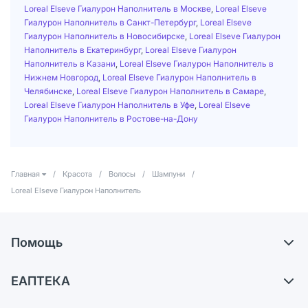
Loreal Elseve Гиалурон Наполнитель в Москве
,
Loreal Elseve
Гиалурон Наполнитель в Санкт-Петербург
,
Loreal Elseve
Гиалурон Наполнитель в Новосибирске
,
Loreal Elseve Гиалурон
Наполнитель в Екатеринбург
,
Loreal Elseve Гиалурон
Наполнитель в Казани
,
Loreal Elseve Гиалурон Наполнитель в
Нижнем Новгород
,
Loreal Elseve Гиалурон Наполнитель в
Челябинске
,
Loreal Elseve Гиалурон Наполнитель в Самаре
,
Loreal Elseve Гиалурон Наполнитель в Уфе
,
Loreal Elseve
Гиалурон Наполнитель в Ростове-на-Дону
Главная
/
Красота
/
Волосы
/
Шампуни
/
Loreal Elseve Гиалурон Наполнитель
Помощь
Доставка
ЕАПТЕКА
Самовывоз из аптек
О компании