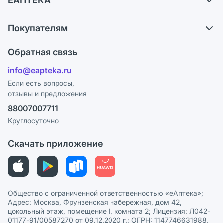
ЕАПТЕКА
Самовывоз из аптек
О компании
Обмен и возврат
Покупателям
Карьера
Что с моим заказом?
Оплата
Поставщики
Обратная связь
Ответы на вопросы
Отзывы
Лицензия
info@eapteka.ru
Блог
Программа СберСпасибо
Реклама на сайте
Если есть вопросы,
отзывы и предложения
Политика конфиденциальности
Ваши товары на ЕАПТЕКЕ
88007007711
Пользовательское соглашение
Сотрудничество для аптек
Круглосуточно
Политика рекомендаций
СМИ о нас
Скачать приложение
Этика и соответствие
Политика в отношении обработки персональных данных
Общество с ограниченной ответственностью «еАптека»;
Адрес: Москва, Фрунзенская набережная, дом 42,
цокольный этаж, помещение I, комната 2; Лицензия: Л042-
01177-91/00587270 от 09.12.2020 г.; ОГРН: 1147746631988,