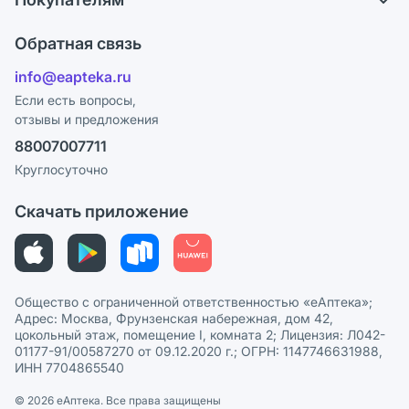
Карьера
Что с моим заказом?
Оплата
Поставщики
Обратная связь
Ответы на вопросы
Отзывы
Лицензия
info@eapteka.ru
Блог
Программа СберСпасибо
Реклама на сайте
Если есть вопросы,
отзывы и предложения
Политика конфиденциальности
Ваши товары на ЕАПТЕКЕ
88007007711
Пользовательское соглашение
Сотрудничество для аптек
Круглосуточно
Политика рекомендаций
СМИ о нас
Скачать приложение
Этика и соответствие
Политика в отношении обработки персональных данных
Общество с ограниченной ответственностью «еАптека»;
Адрес: Москва, Фрунзенская набережная, дом 42,
цокольный этаж, помещение I, комната 2; Лицензия: Л042-
01177-91/00587270 от 09.12.2020 г.; ОГРН: 1147746631988,
ИНН 7704865540
© 2026 eАптека. Все права защищены