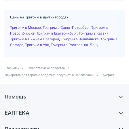
Цены на Тригрим в других городах
Тригрим в Москве
,
Тригрим в Санкт-Петербург
,
Тригрим в
Новосибирске
,
Тригрим в Екатеринбург
,
Тригрим в Казани
,
Тригрим в Нижнем Новгород
,
Тригрим в Челябинске
,
Тригрим в
Самаре
,
Тригрим в Уфе
,
Тригрим в Ростове-на-Дону
Главная
/
Лекарственные средства
/
Лекарства для терапии сердечно-сосудистых заболеваний
/
Тригрим
Помощь
Доставка
ЕАПТЕКА
Самовывоз из аптек
О компании
Обмен и возврат
Покупателям