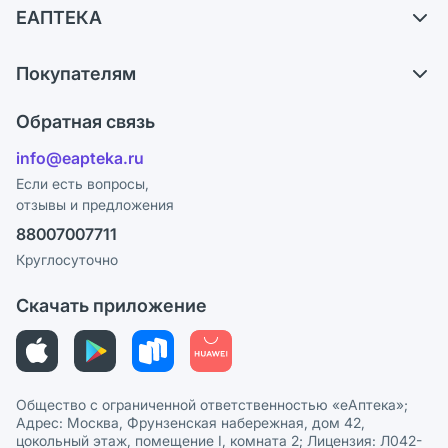
ЕАПТЕКА
Самовывоз из аптек
О компании
Обмен и возврат
Покупателям
Карьера
Что с моим заказом?
Оплата
Поставщики
Обратная связь
Ответы на вопросы
Отзывы
Лицензия
info@eapteka.ru
Блог
Программа СберСпасибо
Реклама на сайте
Если есть вопросы,
отзывы и предложения
Политика конфиденциальности
Ваши товары на ЕАПТЕКЕ
88007007711
Пользовательское соглашение
Сотрудничество для аптек
Круглосуточно
Политика рекомендаций
СМИ о нас
Скачать приложение
Этика и соответствие
Политика в отношении обработки персональных данных
Общество с ограниченной ответственностью «еАптека»;
Адрес: Москва, Фрунзенская набережная, дом 42,
цокольный этаж, помещение I, комната 2; Лицензия: Л042-