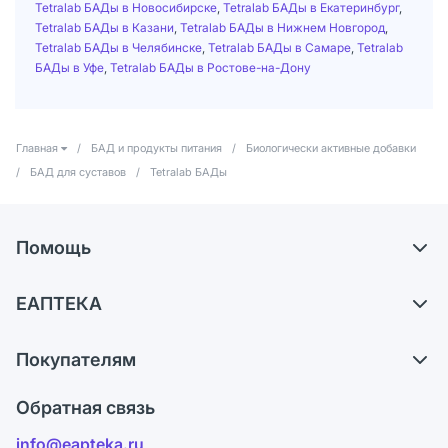
Tetralab БАДы в Новосибирске
,
Tetralab БАДы в Екатеринбург
,
Tetralab БАДы в Казани
,
Tetralab БАДы в Нижнем Новгород
,
Tetralab БАДы в Челябинске
,
Tetralab БАДы в Самаре
,
Tetralab
БАДы в Уфе
,
Tetralab БАДы в Ростове-на-Дону
Главная
/
БАД и продукты питания
/
Биологически активные добавки
/
БАД для суставов
/
Tetralab БАДы
Помощь
Доставка
ЕАПТЕКА
Самовывоз из аптек
О компании
Обмен и возврат
Покупателям
Карьера
Что с моим заказом?
Оплата
Поставщики
Обратная связь
Ответы на вопросы
Отзывы
Лицензия
info@eapteka.ru
Блог