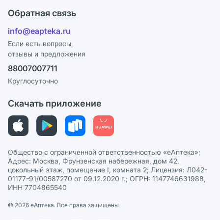
Оплата
Поставщики
Обратная связь
Ответы на вопросы
Отзывы
Лицензия
info@eapteka.ru
Блог
Программа СберСпасибо
Реклама на сайте
Если есть вопросы,
отзывы и предложения
Политика конфиденциальности
Ваши товары на ЕАПТЕКЕ
88007007711
Пользовательское соглашение
Сотрудничество для аптек
Круглосуточно
Политика рекомендаций
СМИ о нас
Скачать приложение
Этика и соответствие
Политика в отношении обработки персональных данных
Общество с ограниченной ответственностью «еАптека»;
Адрес: Москва, Фрунзенская набережная, дом 42,
цокольный этаж, помещение I, комната 2; Лицензия: Л042-
01177-91/00587270 от 09.12.2020 г.; ОГРН: 1147746631988,
ИНН 7704865540
© 2026 eАптека. Все права защищены