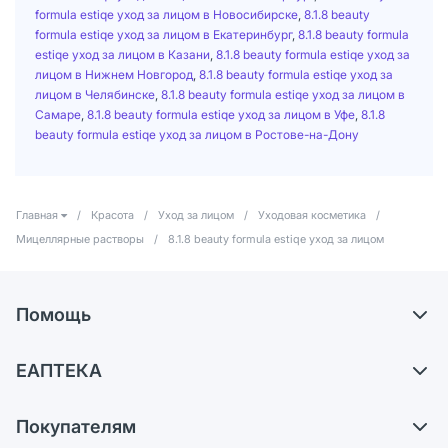
formula estiqe уход за лицом в Новосибирске
,
8.1.8 beauty
formula estiqe уход за лицом в Екатеринбург
,
8.1.8 beauty formula
estiqe уход за лицом в Казани
,
8.1.8 beauty formula estiqe уход за
лицом в Нижнем Новгород
,
8.1.8 beauty formula estiqe уход за
лицом в Челябинске
,
8.1.8 beauty formula estiqe уход за лицом в
Самаре
,
8.1.8 beauty formula estiqe уход за лицом в Уфе
,
8.1.8
beauty formula estiqe уход за лицом в Ростове-на-Дону
Главная
/
Красота
/
Уход за лицом
/
Уходовая косметика
/
Мицеллярные растворы
/
8.1.8 beauty formula estiqe уход за лицом
Помощь
Доставка
ЕАПТЕКА
Самовывоз из аптек
О компании
Обмен и возврат
Покупателям
Карьера
Что с моим заказом?