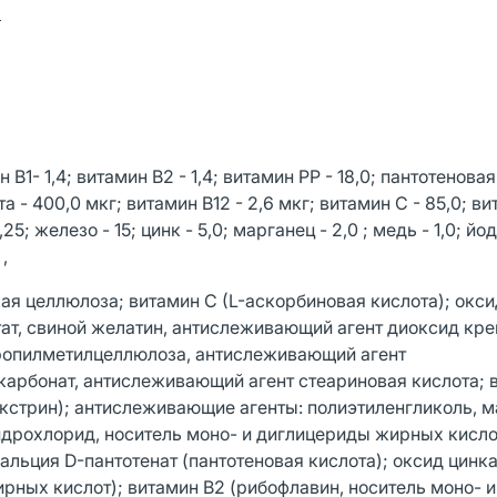
я
1- 1,4; витамин В2 - 1,4; витамин РР - 18,0; пантотеновая
та - 400,0 мкг; витамин В12 - 2,6 мкг; витамин С - 85,0; ви
25; железо - 15; цинк - 5,0; марганец - 2,0 ; медь - 1,0; йод
,
ая целлюлоза; витамин C (L-аскорбиновая кислота); окси
тат, свиной желатин, антислеживающий агент диоксид кр
пропилметилцеллюлоза, антислеживающий агент
карбонат, антислеживающий агент стеариновая кислота; 
кстрин); антислеживающие агенты: полиэтиленгликоль, 
идрохлорид, носитель моно- и диглицериды жирных кисло
ьция D-пантотенат (пантотеновая кислота); оксид цинка
рных кислот); витамин B2 (рибофлавин, носитель моно- и