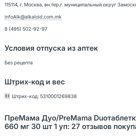
115114, г. Москва, вн.тер.г. муниципальный округ Замоскво
infoAlk@alkaloid.com.mk
8 (495) 502-92-97
Условия отпуска из аптек
Без рецепта
Штрих-код и вес
Штрих-код: 5310001269838
ПреМама Дуо/PreMama Duoтаблетки
660 мг 30 шт 1 уп: 27 отзывов пок