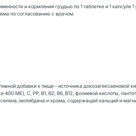
ности и кормления грудью по 1 таблетке и 1 капсуле 1 р
иема по согласованию с врачом.
тивной добавки к пище - источника докозагексаеновой к
 400 МЕ), С, РР, В1, В2, В6, В12, фолиевой кислоты, панто
, селена, молибдена и хрома, содержащей кальций и магн