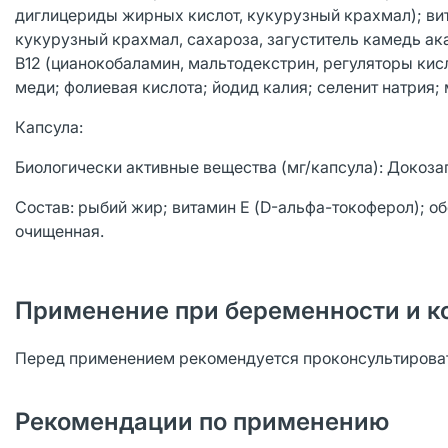
диглицериды жирных кислот, кукурузный крахмал); ви
кукурузный крахмал, сахароза, загуститель камедь ак
B12 (цианокобаламин, мальтодекстрин, регуляторы кисл
меди; фолиевая кислота; йодид калия; селенит натрия;
Капсула:
Биологически активные вещества (мг/капсула): Докозаге
Состав: рыбий жир; витамин Е (D-альфа-токоферол); об
очищенная.
Применение при беременности и к
Перед применением рекомендуется проконсультироват
Рекомендации по применению