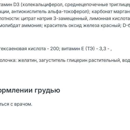
тамин D3 (холекальциферол, среднецепочечные триглице
ации, антиокислитель альфа-токоферол); карбонат марган
отности: цитрат натрия 3-замещенный, лимонная кислота)
 молибдат аммония; краситель оксид железа красный; D-б
ксаеновая кислота - 200; витамин Е (ТЭ) - 3,3 - ,
олочка: желатин, загуститель глицерин растительный, во
ормлении грудью
ься с врачом.