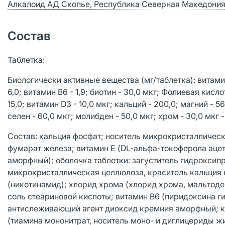
Алкалоид АД Скопье, Республика Северная Македони
Состав
Таблетка:
Биологически активные вещества (мг/таблетка): витамин В
6,0; витамин В6 - 1,9; биотин - 30,0 мкг; Фолиевая кисло
15,0; витамин D3 - 10,0 мкг; кальций - 200,0; магний - 56,
селен - 60,0 мкг; молибден - 50,0 мкг; хром - 30,0 мкг - 
Состав: кальция фосфат; носитель микрокристаллическ
фумарат железа; витамин Е (DL-альфа-токоферола аце
аморфный); оболочка таблетки: загуститель гидрокси
микрокристаллическая целлюлоза, краситель кальция 
(никотинамид); хлорид хрома (хлорид хрома, мальтоде
соль стеариновой кислоты; витамин В6 (пиридоксина г
антислеживающий агент диоксид кремния аморфный; кал
(тиамина мононитрат, носитель моно- и диглицериды жи