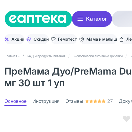
Каталог
Акции
Скидки
Гемотест
Мама и малыш
Ле
Главная
/
БАД и продукты питания
/
Биологически активные добавки
/
Б
ПреМама Дуо/PreMama Duo
мг 30 шт 1 уп
Основное
Инструкция
Отзывы
27
Доку