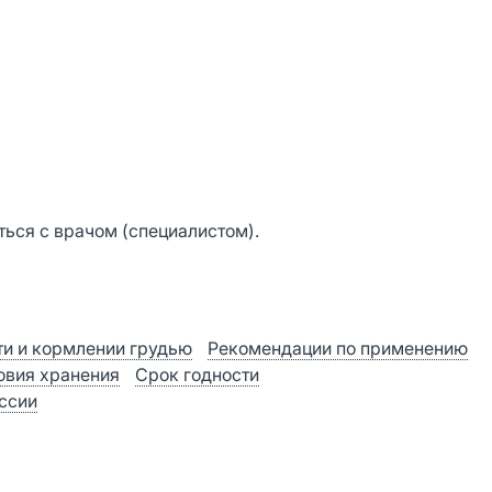
ься с врачом (специалистом).
и и кормлении грудью
Рекомендации по применению
овия хранения
Срок годности
оссии