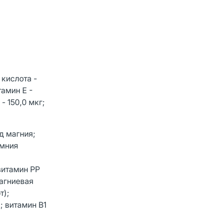
 кислота -
тамин Е -
 - 150,0 мкг;
д магния;
емния
витамин РР
магниевая
т);
; витамин B1