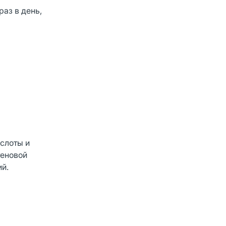
аз в день,
ислоты и
теновой
ий.