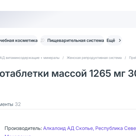
чебная косметика
Пищеварительная система
Ещё
АД витаминсодержащие + минералы
/
Женская репродуктивная система
/
Пре
таблетки массой 1265 мг 3
менты
32
Производитель:
Алкалоид АД Скопье, Республика Сев