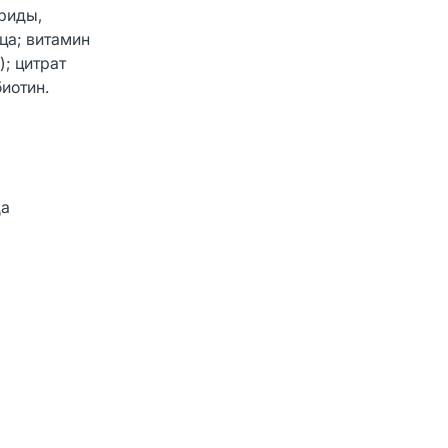
риды,
ца; витамин
; цитрат
иотин.
да