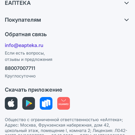
ЕАПТЕКА
Самовывоз из аптек
О компании
Обмен и возврат
Покупателям
Карьера
Что с моим заказом?
Оплата
Поставщики
Обратная связь
Ответы на вопросы
Отзывы
Лицензия
info@eapteka.ru
Блог
Программа СберСпасибо
Реклама на сайте
Если есть вопросы,
отзывы и предложения
Политика конфиденциальности
Ваши товары на ЕАПТЕКЕ
88007007711
Пользовательское соглашение
Сотрудничество для аптек
Круглосуточно
Политика рекомендаций
СМИ о нас
Скачать приложение
Этика и соответствие
Политика в отношении обработки персональных данных
Общество с ограниченной ответственностью «еАптека»;
Адрес: Москва, Фрунзенская набережная, дом 42,
цокольный этаж, помещение I, комната 2; Лицензия: Л042-