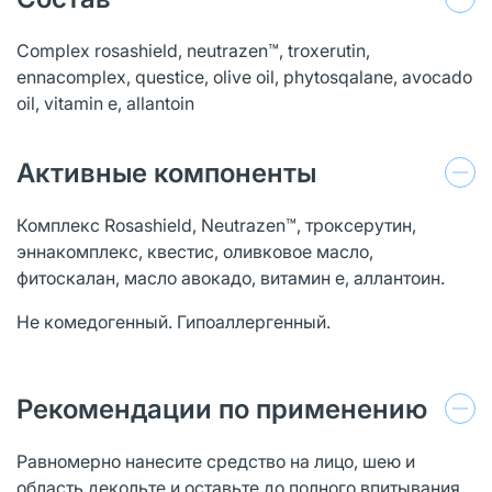
Сomplex rosashield, neutrazen™, troxerutin,
ennacomplex, questice, olive oil, phytosqalane, avocado
oil, vitamin e, allantoin
Активные компоненты
Комплекс Rosashield, Neutrazen™, троксерутин,
эннакомплекс, квестис, оливковое масло,
фитоскалан, масло авокадо, витамин е, аллантоин.
Не комедогенный. Гипоаллергенный.
Рекомендации по применению
Равномерно нанесите средство на лицо, шею и
область декольте и оставьте до полного впитывания.