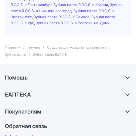
R.O.C.S. в Екатеринбург
,
Зубная паста R.O.C.S. в Казани
,
Зубная
паста R.O.C.S. в Нижнем Новгород
,
Зубная паста R.O.C.S. в
Челябинске
,
Зубная паста R.O.C.S. в Самаре
,
Зубная паста
R.O.C.S. в Уфе
,
Зубная паста R.O.C.S. в Ростове-на-Дону
Главная
/
Гигиена
/
Средства для ухода за полостью рта
/
Зубная паста
/
Зубная паста R.O.C.S.
Помощь
Доставка
ЕАПТЕКА
Самовывоз из аптек
О компании
Обмен и возврат
Покупателям
Карьера
Что с моим заказом?
Оплата
Поставщики
Обратная связь
Ответы на вопросы
Отзывы
Лицензия