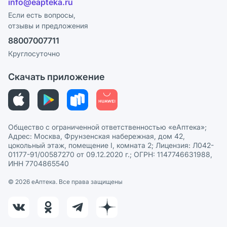
info@eapteka.ru
Блог
Программа СберСпасибо
Реклама на сайте
Если есть вопросы,
отзывы и предложения
Политика конфиденциальности
Ваши товары на ЕАПТЕКЕ
88007007711
Пользовательское соглашение
Сотрудничество для аптек
Круглосуточно
Политика рекомендаций
СМИ о нас
Скачать приложение
Этика и соответствие
Политика в отношении обработки персональных данных
Общество с ограниченной ответственностью «еАптека»;
Адрес: Москва, Фрунзенская набережная, дом 42,
цокольный этаж, помещение I, комната 2; Лицензия: Л042-
01177-91/00587270 от 09.12.2020 г.; ОГРН: 1147746631988,
ИНН 7704865540
© 2026 eАптека. Все права защищены