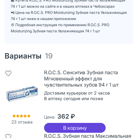
🏪 Купить R.O.C.S. PRO Moisturizing Зубная паста Увлажняющая
74 г 1 шт можно на сайте и в наших аптеках в Чебоксарах
📲 Цена на R.O.C.S. PRO Moisturizing Зубная паста Увлажняющая
74 г 1 шт ниже в нашем приложении
📒 Подробная инструкция по применению R.O.C.S. PRO
Moisturizing Зубная паста Увлажняющая 74 г 1 шт
Варианты
19
R.O.C.S. Сенситив Зубная паста
Мгновенный эффект для
чувствительных зубов 94 г 1 шт
Доставим курьером от 2 часов
В аптеку сегодня или позже
362 ₽
Цена
23
отзыва
В корзину
R.O.C.S. Зубная паста Максимальная