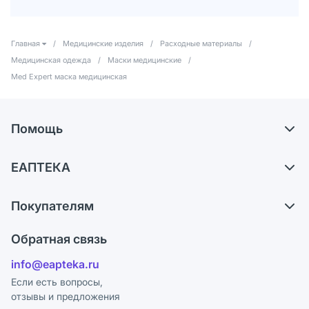
Главная
/
Медицинские изделия
/
Расходные материалы
/
Медицинская одежда
/
Маски медицинские
/
Med Expert маска медицинская
Помощь
Доставка
ЕАПТЕКА
Самовывоз из аптек
О компании
Обмен и возврат
Покупателям
Карьера
Что с моим заказом?
Оплата
Поставщики
Обратная связь
Ответы на вопросы
Отзывы
Лицензия
info@eapteka.ru
Блог
Программа СберСпасибо
Реклама на сайте
Если есть вопросы,
отзывы и предложения
Политика конфиденциальности
Ваши товары на ЕАПТЕКЕ