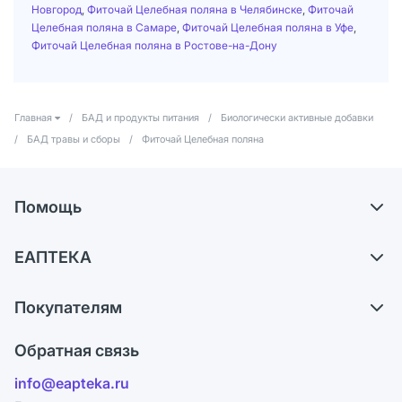
Новгород
,
Фиточай Целебная поляна в Челябинске
,
Фиточай
Целебная поляна в Самаре
,
Фиточай Целебная поляна в Уфе
,
Фиточай Целебная поляна в Ростове-на-Дону
Главная
/
БАД и продукты питания
/
Биологически активные добавки
/
БАД травы и сборы
/
Фиточай Целебная поляна
Помощь
Доставка
ЕАПТЕКА
Самовывоз из аптек
О компании
Обмен и возврат
Покупателям
Карьера
Что с моим заказом?
Оплата
Поставщики
Обратная связь
Ответы на вопросы
Отзывы
Лицензия
info@eapteka.ru
Блог
Программа СберСпасибо