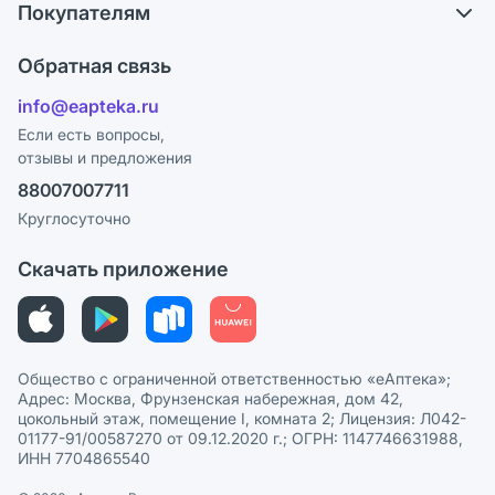
Покупателям
Карьера
Что с моим заказом?
Оплата
Поставщики
Обратная связь
Ответы на вопросы
Отзывы
Лицензия
info@eapteka.ru
Блог
Программа СберСпасибо
Реклама на сайте
Если есть вопросы,
отзывы и предложения
Политика конфиденциальности
Ваши товары на ЕАПТЕКЕ
88007007711
Пользовательское соглашение
Сотрудничество для аптек
Круглосуточно
Политика рекомендаций
СМИ о нас
Скачать приложение
Этика и соответствие
Политика в отношении обработки персональных данных
Общество с ограниченной ответственностью «еАптека»;
Адрес: Москва, Фрунзенская набережная, дом 42,
цокольный этаж, помещение I, комната 2; Лицензия: Л042-
01177-91/00587270 от 09.12.2020 г.; ОГРН: 1147746631988,
ИНН 7704865540