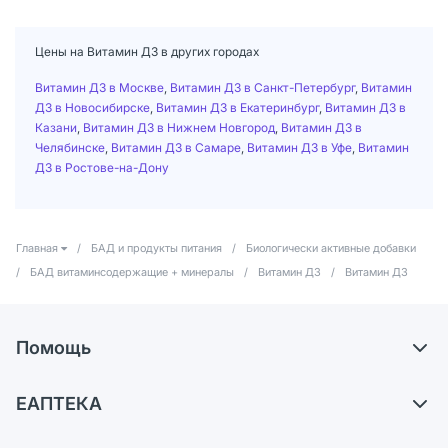
Цены на Витамин Д3 в других городах
Витамин Д3 в Москве
,
Витамин Д3 в Санкт-Петербург
,
Витамин
Д3 в Новосибирске
,
Витамин Д3 в Екатеринбург
,
Витамин Д3 в
Казани
,
Витамин Д3 в Нижнем Новгород
,
Витамин Д3 в
Челябинске
,
Витамин Д3 в Самаре
,
Витамин Д3 в Уфе
,
Витамин
Д3 в Ростове-на-Дону
Главная
/
БАД и продукты питания
/
Биологически активные добавки
/
БАД витаминсодержащие + минералы
/
Витамин Д3
/
Витамин Д3
Помощь
Доставка
ЕАПТЕКА
Самовывоз из аптек
О компании
Обмен и возврат