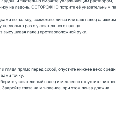
на ладонь и тщательно смочите увлажняющим раствором,
инзу на ладонь, ОСТОРОЖНО потрите её указательным п
ками по пальцу, возможно, линза или ваш палец слишко
у несколько раз с указательного пальца
аз высушивая палец противоположной руки.
у и глядя прямо перед собой, опустите нижнее веко сред
вами точку.
Уберите указательный палец и медленно отпустите нижнее
 Закройте глаза на мгновение, при этом линза должна