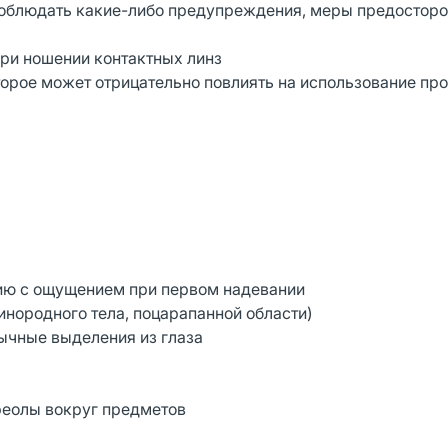
и соблюдать какие-либо предупреждения, меры предостор
при ношении контактных линз
рое может отрицательно повлиять на использование про
ию с ощущением при первом надевании
нородного тела, поцарапанной области)
ычные выделения из глаза
реолы вокруг предметов