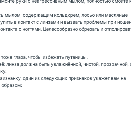
вымойте руки с неагрессивным мылом, полностью смойте 
тесь мылом, содержащим кольдкрем, лосьо или масляные
тупить в контакт с линзами и вызвать проблемы при ношен
онтакта с ногтями. Целесообразно обрезать и отполироват
 тоже глаза, чтобы избежать путаницы.
её: линза должна быть увлажнённой, чистой, прозрачной, 
ку.
наизнанку, один из следующих признаков укажет вам на
 образом: