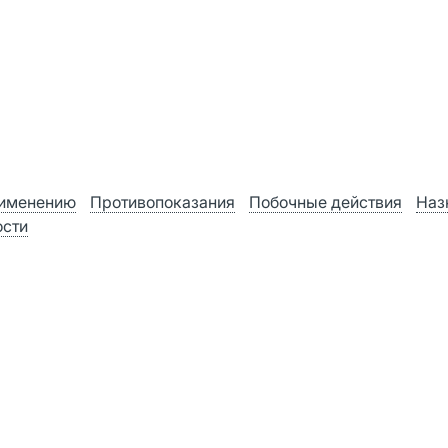
рименению
Противопоказания
Побочные действия
Наз
ости