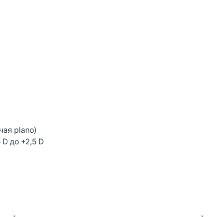
чая plano)
 D до +2,5 D