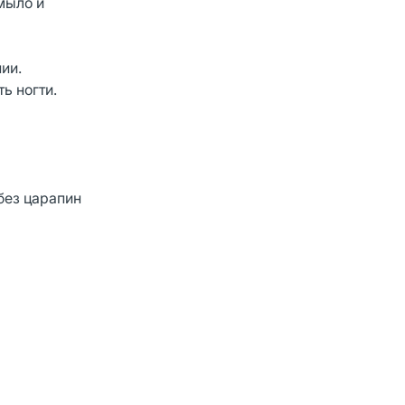
мыло и
ии.
ь ногти.
без царапин