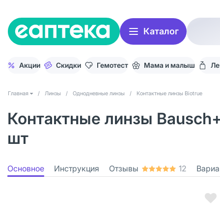
Каталог
Акции
Скидки
Гемотест
Мама и малыш
Ле
Главная
/
Линзы
/
Однодневные линзы
/
Контактные линзы Biotrue
Контактные линзы Bausch+L
шт
Основное
Инструкция
Отзывы
12
Вариа