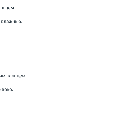
альцем
м влажные.
ним пальцем
 веко.