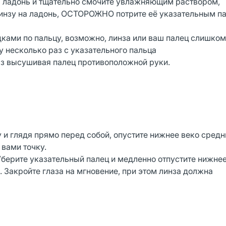
на ладонь и тщательно смочите увлажняющим раствором,
инзу на ладонь, ОСТОРОЖНО потрите её указательным п
ками по пальцу, возможно, линза или ваш палец слишко
у несколько раз с указательного пальца
аз высушивая палец противоположной руки.
у и глядя прямо перед собой, опустите нижнее веко сред
вами точку.
Уберите указательный палец и медленно отпустите нижнее
 Закройте глаза на мгновение, при этом линза должна