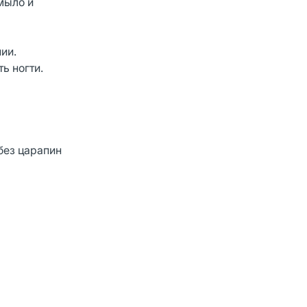
мыло и
ии.
ь ногти.
без царапин