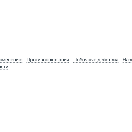
рименению
Противопоказания
Побочные действия
Наз
ости