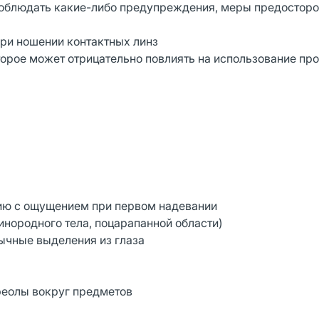
и соблюдать какие-либо предупреждения, меры предостор
при ношении контактных линз
рое может отрицательно повлиять на использование про
ию с ощущением при первом надевании
нородного тела, поцарапанной области)
ычные выделения из глаза
реолы вокруг предметов