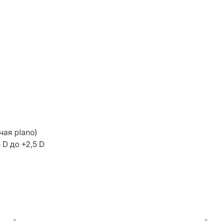
чая plano)
 D до +2,5 D