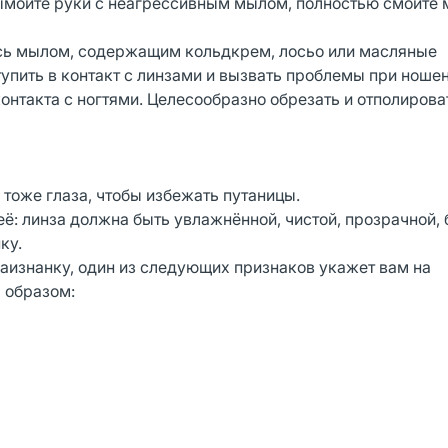
вымойте руки с неагрессивным мылом, полностью смойте 
тесь мылом, содержащим кольдкрем, лосьо или масляные
тупить в контакт с линзами и вызвать проблемы при ношен
онтакта с ногтями. Целесообразно обрезать и отполироват
 тоже глаза, чтобы избежать путаницы.
её: линза должна быть увлажнённой, чистой, прозрачной, 
ку.
наизнанку, один из следующих признаков укажет вам на
 образом: