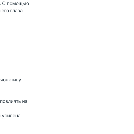
и. С помощью
его глаза.
нъюнктиву
 повлиять на
и усилена