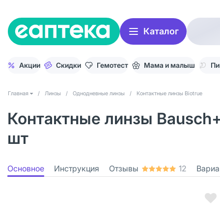
Каталог
Акции
Скидки
Гемотест
Мама и малыш
Пи
Главная
/
Линзы
/
Однодневные линзы
/
Контактные линзы Biotrue
Контактные линзы Bausch+L
шт
Основное
Инструкция
Отзывы
12
Вариа