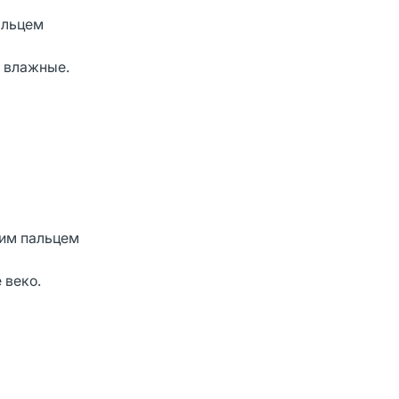
альцем
м влажные.
ним пальцем
 веко.